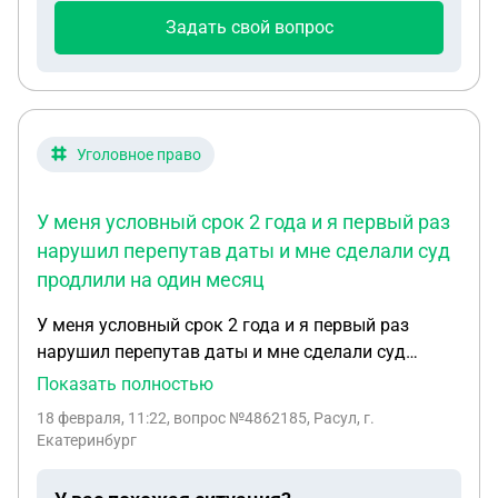
Задать свой вопрос
Уголовное право
У меня условный срок 2 года и я первый раз
нарушил перепутав даты и мне сделали суд
продлили на один месяц
У меня условный срок 2 года и я первый раз
нарушил перепутав даты и мне сделали суд
продлили на один месяц ,потом у меня
Показать полностью
административное нарушение за мелкое
18 февраля, 11:22
, вопрос №4862185, Расул, г.
хулиганство ну там я еще плюс 12часов ночи не
Екатеринбург
дома был и мне сказали что будет суд за это
,скажите пожалуйста какое наказание идет за это