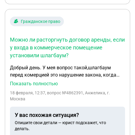
Гражданское право
Можно ли расторгнуть договор аренды, если
у входа в коммерческое помещение
установили шлагбаум?
Добрый день. У мея вопрос такой,шлагбаум
перед комерцией это нарушение закона, когда
заключали договор сказали уберут.а счас
Показать полностью
говорят не уберут..со всех сторон шлагбаумы и не
18 февраля, 12:37
, вопрос №4862391, Анжелика, г.
может никто заехать в магазин..мы можем
Москва
расторгнуть договор с нарушением с ихний
стороны
У вас похожая ситуация?
Опишите свои детали — юрист подскажет, что
делать.