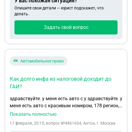
У вас похожая ситуация?
?
Опишите свои детали — юрист подскажет, что
делать.
Задать свой вопрос
Автомобильное право
Как долго инфа из налоговой доходит до
ГАИ?
здравствуйте. у меня есть авто с у здравствуйте. у
меня есть авто с красивым номером, 178 регион,
спб. я зарегистрирован в лен. области, 47 регион.
Показать полностью
насколько я знаю, если провести
17 февраля, 20:15
, вопрос №4861634, Антон, г. Москва
перерегистрацию авто в моем регионе, то номер