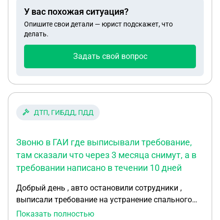
должны изъять, чтобы этого не произошло авто
У вас похожая ситуация?
нужно регистрировать на нового собственника в
Опишите свои детали — юрист подскажет, что
том же регионе, который указан в номере и ПТС.
делать.
насколько эта информация верна? могу я
провести в таком случае регистрацию на
Задать свой вопрос
человека, не имеющего ВУ и продолжить ездить
на авто, вписав себя в страховку? также есть
неоплаченные налоги и ограничение на
регистрацию. где можно получить квитанцию
отдельно на уплату транспортного налога? как
ДТП, ГИБДД, ПДД
долго инфа из налоговой доходит до ГАИ?
спасибо
Звоню в ГАИ где выписывали требование,
там сказали что через 3 месяца снимут, а в
требовании написано в течении 10 дней
Добрый день , авто остановили сотрудники ,
выписали требование на устранение спального
дивана в газель. Выписали постановление.
Показать полностью