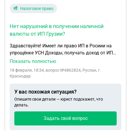
Налоговое право
Нет нарушений в получении наличной
валюты от ИП Грузии?
Здравствуйте! Имеет ли право ИП в Росиии на
упрощёнке УСН Доходы, получать доход от ИП
Грузии, открытые одним и тем же субъектом,
Показать полностью
лицом? Если да, то вопросы: 1. Засчитываются
18 февраля, 18:34
, вопрос №4862824, Руслан, г.
уже уплаченные в Грузии налоги? 2. Нет
Краснодар
нарушений в получении наличной валюты от ИП
Грузии?
У вас похожая ситуация?
Опишите свои детали — юрист подскажет, что
делать.
Задать свой вопрос