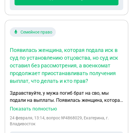
Семейное право
Появилась женщина, которая подала иск в
суд по установлению отцовства, но суд иск
оставил без рассмотрения, а военкомат
продолжает приостанавливать получения
выплат, что делать и кто прав?
Здравствуйте, у мужа погиб брат на сво, мы
подали на выплаты. Появилась женщина, которая
подала иск в суд по установлению отцовства, но
Показать полностью
суд иск оставил без рассмотрения, а военкомат
24 февраля, 13:14
, вопрос №4868029, Екатерина, г.
продолжает приостанавливать получения выплат,
Владивосток
что делать и кто прав?