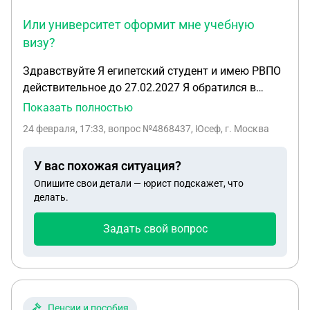
Или университет оформит мне учебную
визу?
Здравствуйте Я египетский студент и имею РВПО
действительное до 27.02.2027 Я обратился в
Министерство внутренних дел, чтобы продлить
Показать полностью
РВПО так как мое обучение заканчивается
24 февраля, 17:33
, вопрос №4868437, Юсеф, г. Москва
31.08.2028, но мне сказали, что РВПО не подлежит
продлению, и я должен проживать по нему до
У вас похожая ситуация?
окончания срока, затем вернуться в свою страну,
Опишите свои детали — юрист подскажет, что
ждать новое учебное приглашение и после
делать.
возвращения в Россию подать документы на
новое РВПО У меня есть несколько вопросов: 1.
Задать свой вопрос
Действительно ли продление РВПО ? 2. Я поеду в
Египет с визитом в июне и обновлю свой
заграничный паспорт. Я связался с посольством
России в Египте, и мне сказали, что они выдадут
мне временную визу сроком на три месяца на
Пенсии и пособия