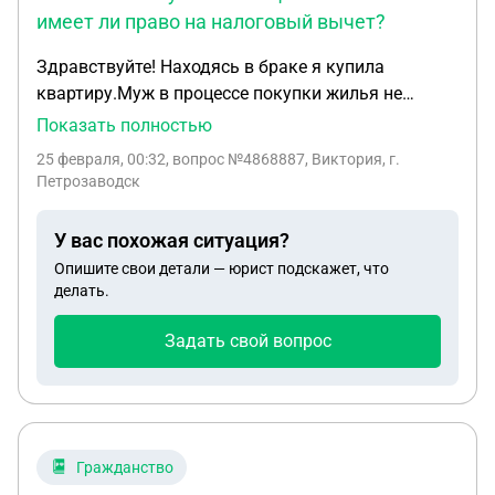
имеет ли право на налоговый вычет?
Здравствуйте! Находясь в браке я купила
квартиру.Муж в процессе покупки жилья не
участвовал, лишь только предоставил
Показать полностью
нотариальное согласие на покупку квартиры в
25 февраля, 00:32
, вопрос №4868887, Виктория, г.
ипотеку. Муж не имеет доли в купленной
Петрозаводск
квартире, я являюсь единственным
собственником. Но если он предоставил
У вас похожая ситуация?
нотариальное согласие, то он является
Опишите свои детали — юрист подскажет, что
созаемщиком? И имеет ли он право на получение
делать.
налогового вычета по уплаченным процентам ?
Задать свой вопрос
Гражданство