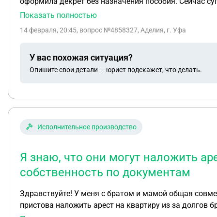
оформила декрет без назначения пособия. Сейчас су
месте работы и нужно ли мне что то оофрлять у свое
Показать полностью
14 февраля, 20:45
, вопрос №4858327, Аделия, г. Уфа
У вас похожая ситуация?
Опишите свои детали — юрист подскажет, что делать.
Исполнительное производство
Я знаю, что они могут наложить ар
собственность по документам
Здравствуйте! У меня с братом и мамой общая совмес
пристова наложить арест на квартиру из за долгов брата? Я знаю, что они могут 
собственность по документам!