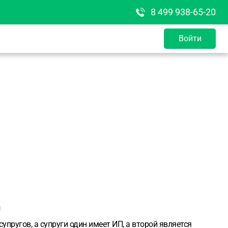
8 499 938-65-20
Войти
й
пругов, а супруги один имеет ИП, а второй является