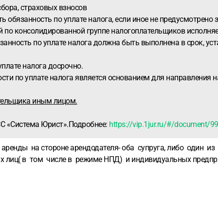
сбора, страховых взносов
 обязанность по уплате налога, если иное не предусмотрено з
й по консолидированной группе налогоплательщиков исполняе
анность по уплате налога должна быть выполнена в срок, ус
плате налога досрочно.
сти по уплате налога является основанием для направления
тельщика иным лицом.
СС «Система Юрист».Подробнее:
https://vip.1jur.ru/#/documen
аренды на стороне арендодателя- оба супруга, либо один из
их лиц( в том числе в режиме НПД) и индивидуальных пред