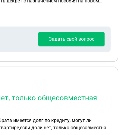
ить декрет с назначением пособия на новом
Задать свой вопрос
 нет, только общесовместная
рата имеется долг по кредиту, могут ли