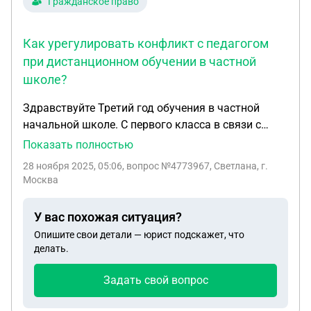
Гражданское право
поступить в этой ситуации
Как урегулировать конфликт с педагогом
при дистанционном обучении в частной
школе?
Здравствуйте Третий год обучения в частной
начальной школе. С первого класса в связи с
командировками мужа несколько месяцев в году
Показать полностью
дети учатся в этой школе дистанционно - школа
28 ноября 2025, 05:06
, вопрос №4773967, Светлана, г.
офоормляет допсоглашение, оплата в эти месяцы
Москва
ниже. Осуществляют образовательные услуги
двое педагогов - по основным предметам и по
У вас похожая ситуация?
профильному иностранному языку. Обеим
Опишите свои детали — юрист подскажет, что
формат не нравится. Производится подключение
делать.
к урокам в классе, затем в общем чате
выкладывается задание, дети выполняют его и
Задать свой вопрос
присылают в личный чат педагогу, педагог
проверяет, указывает на ошибки, если есть, и