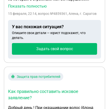
закончились. Вопрос след: Прописан и проживал
Показать полностью
в одном городе, квартира продана, куплена в
15 февраля, 22:14
, вопрос №4859361, Алена, г. Саратов
другом городе, прописка сделана. Как написать
правильно исковое заявление в суд на перевод
У вас похожая ситуация?
брата в другой город?
Опишите свои детали — юрист подскажет, что
делать.
Задать свой вопрос
Защита прав потребителей
Как правильно составить исковое
заявление?
Добрый день ! При окрашивании волос (блонд