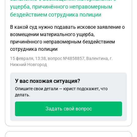
обращения в УМВД для проверки и принятия мер
ущерба, причинённого неправомерным
по данному факту. Есть заключение трихолога с
бездействием сотрудника полиции
закоючением -Посттравмическая аномалия
волосяного стержня в результате химического
В какой суд нужно подавать исковое заявление о
воздействия при проведении процедуры
возмещении материального ущерба,
окрашивания волос. Все переписки
причинённого неправомерным бездействием
непрочитанные со стороны мастера имеются. Как
сотрудника полиции
подать на нее в суд ? Как правильно составить
15 февраля, 13:38
, вопрос №4858857, Валентина, г.
исковое заявление ?
Нижний Новгород
У вас похожая ситуация?
Опишите свои детали — юрист подскажет, что
делать.
Задать свой вопрос