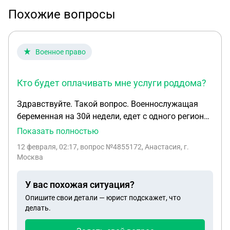
Похожие вопросы
Военное право
Кто будет оплачивать мне услуги роддома?
Здравствуйте. Такой вопрос. Военнослужащая
беременная на 30й недели, едет с одного региона
РС(Я) в другой(Ростовская обл) , становится на
Показать полностью
учёт в болтнице Районой частной , её принимают
12 февраля, 02:17
, вопрос №4855172, Анастасия, г.
по обменной карте, военному билету, паспорту и
Москва
снилсу. Рожает. После пробыв дома уже как
месяц. У неё просят в болтнице(роддоме)
У вас похожая ситуация?
направление с части на оказание услуг в этой
Опишите свои детали — юрист подскажет, что
больнице(постановка на учёт и родоразрешение).
делать.
Чтобы оплатить мои услуги в этой больнице. В
части говорят, что такие направления не делают,