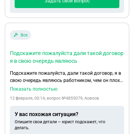
Задать свой вопрос
и все сроки прошли. Задним числом не сделать
это направление. Что делать в такой ситуации?
Как решить вопрос. Если выстовят счёт.
Обращаться ли в дальнейшем в прокуратуру, для
решения этого вопроса. Кто будет оплачивать
Все
мне услуги роддома? Если моя часть не может
выдать никакие бумаги задним числом.
Подскажите пожалуйста дали такой договор
я в свою очередь являюсь
Подскажите пожалуйста, дали такой договор, я в
свою очередь являюсь работником, чем он плох
для меня и зачем работодатель его сделал?
Показать полностью
Какая ему от этого выгода? Стороны трудового
12 февраля, 00:14
, вопрос №4855079, Аовоов
договора: Общество с ограниченной
ответственностью «Мировая кухня» (ООО
У вас похожая ситуация?
«Мировая кухня»), в лице генерального директора
Опишите свои детали — юрист подскажет, что
Харламовой Надежды Александровны,
делать.
действующего на основании Устава, именуемое в