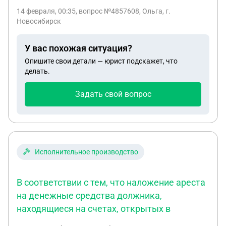
оформлать паспорт и ставить праписку,могут ли
14 февраля, 00:35
, вопрос №4857608, Ольга, г.
из за этого отказать,но сын собственник дома
Новосибирск
У вас похожая ситуация?
Опишите свои детали — юрист подскажет, что
делать.
Задать свой вопрос
Исполнительное производство
В соответствии с тем, что наложение ареста
на денежные средства должника,
находящиеся на счетах, открытых в