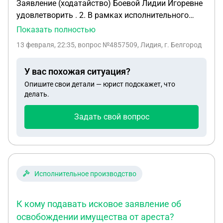
Заявление (ходатайство) Боевой Лидии Игоревне
удовлетворить . 2. В рамках исполнительного
производства № 28028/26/31020-ИП В
Показать полностью
соответствии с п. 7 ч. 1 ст. 64 ФЗ об
13 февраля, 22:35
, вопрос №4857509, Лидия, г. Белгород
«Исполнительном производстве» судебный
пристав-исполнитель вправе совершать
У вас похожая ситуация?
следующие исполнительные действия: в целях
Опишите свои детали — юрист подскажет, что
обеспечения исполнения исполнительного
делать.
документа накладывать арест на имущество, в
том числе денежные средства и ценные бумаги,
Задать свой вопрос
изымать указанное имущество, передавать
арестованное и изъятое имущество на хранение.
В соответствии с тем, что наложение ареста на
денежные средства должника, находящиеся на
счетах, открытых в банках, является
Исполнительное производство
исполнительным действием, снять арест на
денежные средства должника, находящиеся на
К кому подавать исковое заявление об
счетах, открытых в банках, в рамках
освобождении имущества от ареста?
приостановленного исполнительного