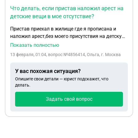
Что делать, если пристав наложил арест на
детские вещи в мое отсутствие?
Пристав приехал в жилище где я прописана и
наложил арест,без моего присутствия на детскую
коляску,кроватку,детский стульчик,документов я
Показать полностью
ни каких не подписывала.Плюс судебный пристав
13 февраля, 01:04
, вопрос №4856414, Ольга, г. Москва
притащил с собой человека которому я должна
денег из за чего было открыто производство.Я
У вас похожая ситуация?
нахожусь в декретном отпуске.
Опишите свои детали — юрист подскажет, что
делать.
Задать свой вопрос