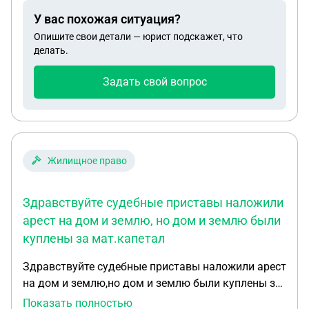
Аванс пришел полный, а с зп списали больше 70%
У вас похожая ситуация?
Опишите свои детали — юрист подскажет, что
делать.
Задать свой вопрос
Жилищное право
Здравствуйте судебные приставы наложили
арест на дом и землю, но дом и землю были
куплены за мат.капетал
Здравствуйте судебные приставы наложили арест
на дом и землю,но дом и землю были куплены за
мат.капетал ,сейчас сыну исполнилось 14 л нужно
Показать полностью