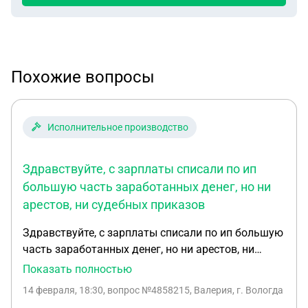
Похожие вопросы
Исполнительное производство
Здравствуйте, с зарплаты списали по ип
большую часть заработанных денег, но ни
арестов, ни судебных приказов
Здравствуйте, с зарплаты списали по ип большую
часть заработанных денег, но ни арестов, ни
судебных приказов и исполнительных
Показать полностью
производств нет, В судебных приставах сказали,
14 февраля, 18:30
, вопрос №4858215, Валерия, г. Вологда
что ничего на меня нет и ничего не заводили.