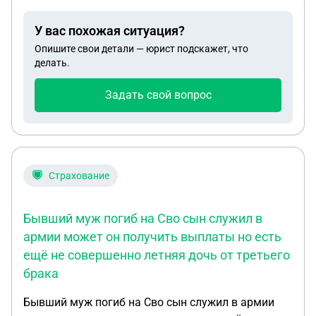
лет. Бывший муж нас выжил из квартиры, мы
снимаем, хотим продать квартиру, он
У вас похожая ситуация?
препятствует, решили продать свои доли: мои и
Опишите свои детали — юрист подскажет, что
троих детей. Как это сделать
делать.
Задать свой вопрос
Страхование
Бывший муж погиб на Сво сын служил в
армии может он получить выплаты но есть
ещё не совершенно летняя дочь от третьего
брака
Бывший муж погиб на Сво сын служил в армии