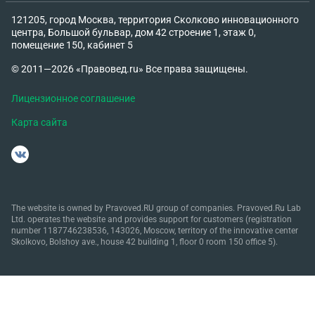
121205, город Москва, территория Сколково инновационного
центра, Большой бульвар, дом 42 строение 1, этаж 0,
помещение 150, кабинет 5
© 2011—2026 «Правовед.ru» Все права защищены.
Лицензионное соглашение
Карта сайта
The website is owned by Pravoved.RU group of companies. Pravoved.Ru Lab
Ltd. operates the website and provides support for customers (registration
number 1187746238536, 143026, Moscow, territory of the innovative center
Skolkovo, Bolshoy ave., house 42 building 1, floor 0 room 150 office 5).