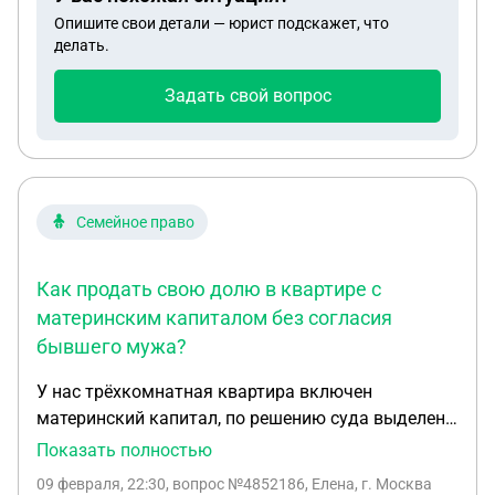
Опишите свои детали — юрист подскажет, что
делать.
Задать свой вопрос
Семейное право
Как продать свою долю в квартире с
материнским капиталом без согласия
бывшего мужа?
У нас трёхкомнатная квартира включен
материнский капитал, по решению суда выделены
доли: бывшему мужу 34, мне 57, трое детей по 3
Показать полностью
каждому, двое детей совершенно летние, сыну 10
09 февраля, 22:30
, вопрос №4852186, Елена, г. Москва