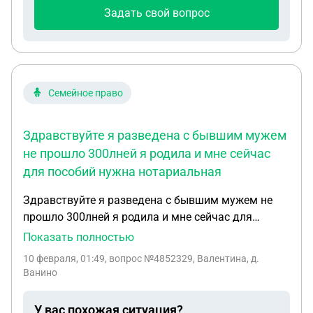
Задать свой вопрос
Семейное право
Здравствуйте я разведена с бывшим мужем
не прошло 300лней я родила и мне сейчас
для пособий нужна нотариальная
Здравствуйте я разведена с бывшим мужем не
прошло 300лней я родила и мне сейчас для
пособий нужна нотариальная справка о том что
Показать полностью
ребенок проживает с матерью Какие документы
10 февраля, 01:49
, вопрос №4852329, Валентина, д.
для этого нужны и смогу ли я сделать эту справку
Ванино
без бывшего мужа
У вас похожая ситуация?