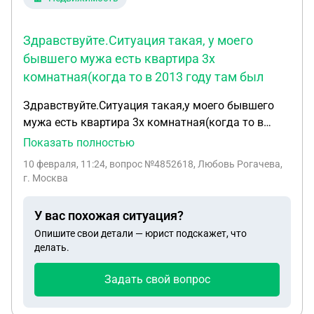
Здравствуйте.Ситуация такая, у моего
бывшего мужа есть квартира 3х
комнатная(когда то в 2013 году там был
Здравствуйте.Ситуация такая,у моего бывшего
мужа есть квартира 3х комнатная(когда то в
2013 году там был прописан мой сын в течение
Показать полностью
года) у них долгов 660000рублей.При
10 февраля, 11:24
, вопрос №4852618, Любовь Рогачева,
приватизации доли в квартире выделены мужу
г. Москва
бывшему(отцу ребенка),его матери (бабушке),его
тете(сестре мужа) и моему несовершеннолетнему
У вас похожая ситуация?
сыну 1/4 доли (13 лет на данный момент).Из-за
Опишите свои детали — юрист подскажет, что
долгов постоянно проходят суды и мне
делать.
приходится оплачивать долги за долю ребенка (а
ребенок не проживал там ни дня и не прописан с
Задать свой вопрос
2014 года.У ребенка есть ещё собственность в
квартире купленной мной 1/3 за которую я