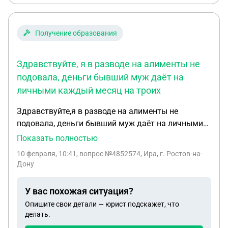
оплачиваю стабильно ежемесячно.Оплачивать
долги бывшего мужа и его родственников мне
совсем не удобно (приходится в долги влезать
Получение образования
самой).У меня есть возможность как-то
избавиться от этой доли в квартире бывшего
Здравствуйте, я в разводе на алименты не
мужа и как это сделать?
подовала, деньги бывший муж даёт на
личными каждый месяц на троих
Здравствуйте,я в разводе на алименты не
подовала, деньги бывший муж даёт на личными
каждый месяц на троих детей 25000р,официально
Показать полностью
работает сезонна шесть месяцев,я тоже так же
10 февраля, 10:41
, вопрос №4852574, Ира, г. Ростов-на-
,мой доход за 12 месяцев составляет около
Дону
360000р,одобрят ли единое пособие?
У вас похожая ситуация?
Опишите свои детали — юрист подскажет, что
делать.