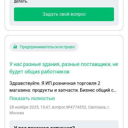
делать.
платим приличные суммы за содержание и тд
общего имущества. Эти 500 р , они включат в
Задать свой вопрос
коммунальные услуги, в квиток общий на оплату
за месяц.
Предпринимательское право
У нас разные здания, разные поставщики, не
будет общих работников
Здравствуйте. Я ИП.розничная торговля 2
магазина: продукты и запчасти. Бизнес общий с
сестрой. Будет ли считаться дроблением если мы
Показать полностью
разделимся. У нас разные здания, разные
28 ноября 2025, 15:47
, вопрос №4774552, Светлана, г.
поставщики, не будет общих работников.
Москва