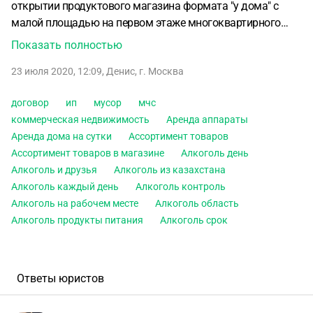
открытии продуктового магазина формата "у дома" с
малой площадью на первом этаже многоквартирного
дома (коммерческая недвижимость). В просторах сети
Показать полностью
нашел след. информацию:
- заключение МЧС о
23 июля 2020, 12:09
,
Денис
,
г. Москва
соответствии помещения магазина требованиям
пожарной безопасности;
- заключение Роспотребнадзора
договор
ип
мусор
мчс
о соответствии санитарным нормам (в него входит: план
коммерческая недвижимость
Аренда аппараты
производственного контроля, журнал учета получения
Аренда дома на сутки
Ассортимент товаров
диз средств);
- заявление в местную администрацию на
Ассортимент товаров в магазине
Алкоголь день
выдачу свидетельства о внесении магазина в торговый
Алкоголь и друзья
Алкоголь из казахстана
реестр;
- договор с организацией, вывозящей мусор.
Алкоголь каждый день
Алкоголь контроль
Интересует полный ли это перечень и все ли в нем
Алкоголь на рабочем месте
Алкоголь область
обязательно для ИП? Порядок оформления всех
Алкоголь продукты питания
Алкоголь срок
разрешений?
Ответы юристов