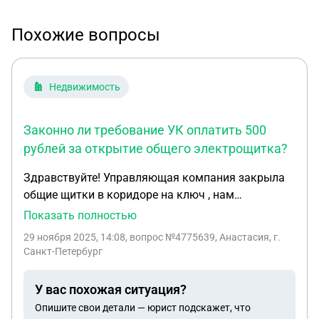
Похожие вопросы
Недвижимость
Законно ли требование УК оплатить 500
рублей за открытие общего электрощитка?
Здравствуйте! Управляющая компания закрыла
общие щитки в коридоре на ключ , нам
понадобились обесточить полностью квартиру
Показать полностью
свою для того чтобы провести работы над
29 ноября 2025, 14:08
, вопрос №4775639, Анастасия, г.
внутреквартирным щитком . Написали заранее
Санкт-Петербург
заявление об открытии общих щитков и в день
отключения нам сообщили что услуга открытия и
У вас похожая ситуация?
отключения общего щитка стоит 500 р . На
Опишите свои детали — юрист подскажет, что
сколько это законно ? Мы же каждый месяц