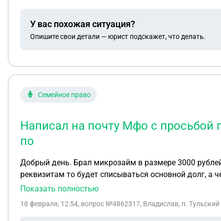
У вас похожая ситуация?
Опишите свои детали — юрист подскажет, что делать.
Семейное право
Написал на почту Мфо с просьбой 
по
Добрый день. Брал микрозайм в размере 3000 рублей.
реквизитам то будет списываться основной долг, а 
что. В общем мошенники. Пошла ПРОСРОЧКА ПО ЗАЙ
Показать полностью
перебрасывают на сайт коллекторов где всего одна графа-оплата в размер более 14000 рублей. Написал на почту Мфо с просьбой предоставить мне - Копию
18 февраля, 12:54
, вопрос №4862317, Владислав, п. Тульский
кредитного договора, Детальную выписку по задолже