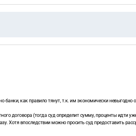
(но банки, как правило тянут, т.к. им экономически невыгодно
тного договора (тогда суд определит сумму, проценты идти уж
азу. Хотя впоследствии можно просить суд предоставить расс