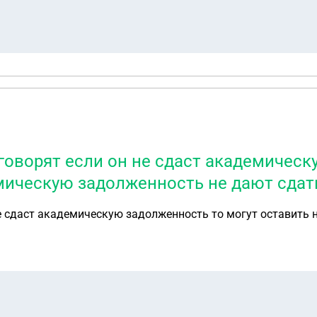
ина. Трубку не берут, на почту не отвечают. Вопрос-имеет
 говорят если он не сдаст академичес
демическую задолженность не дают сдат
не сдаст академическую задолженность то могут оставить 