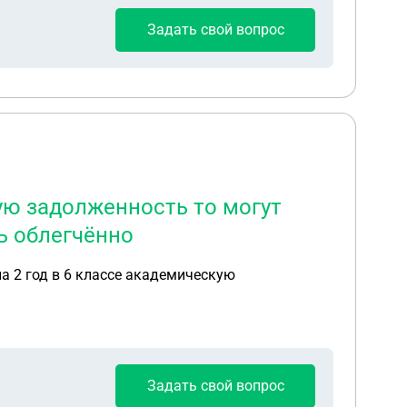
 ли право Мфо не предоставить мне
Задать свой вопрос
кую задолженность то могут
ь облегчённо
на 2 год в 6 классе академическую
Задать свой вопрос