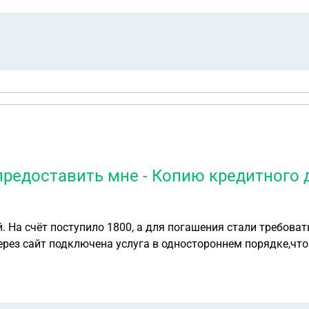
предоставить мне - Копию кредитного
 На счёт поступило 1800, а для погашения стали требовать
через сайт подключена услуга в одностороннем порядке,чт
МУ И ЕГО ПЕРЕДАЛИ КОЛЛЕКТОРАМ. Доступ в личный кабин
нности (сумма основного долга, начисленные проценты, ш