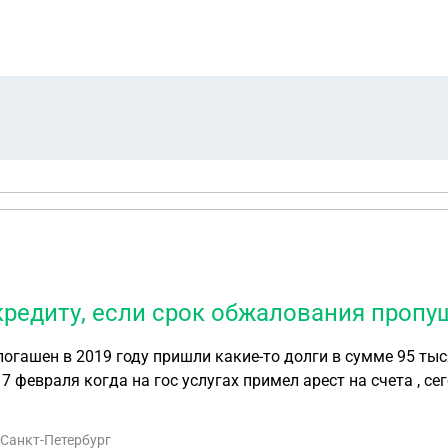
кредиту, если срок обжалования пропу
огашен в 2019 году пришли какие-то долги в сумме 95 тыс
 февраля когда на гос услугах примел арест на счета , с
ену или нужно восстановить сроки
 Санкт-Петербург