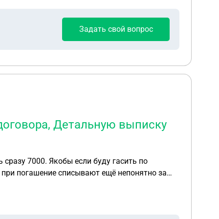
Задать свой вопрос
 договора, Детальную выписку
 сразу 7000. Якобы если буду гасить по
о при погашение списывают ещё непонятно за
ет на сайт МФО закрыли и сразу
трафы и т. д. ), Документы, подтверждающие