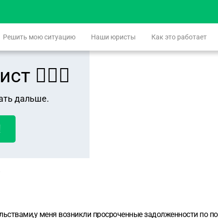
Решить мою ситуацию
Наши юристы
Как это работает
 👨🏻‍⚖️
ать дальше.
!
льствами,у меня возникли просроченные задолженности по по