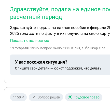
Здравствуйте, подала на единое по
расчётный период
Здравствуйте, подала на единое пособие в феврале 
2025 года ,хотя по факту я их получила на свою карту
2025 года !Выплата была одобрена сфр только 20.01.
Показать полностью
пособия на старшего ребёнка тк срок выходит в март
13 февраля, 19:45
, вопрос №4857334, Юлия, г. Йошкар-Ола
по беременности и 3это объеденить выплату на детей
назначена выплата до сентября 2026 года в размере
У вас похожая ситуация?
прошла на 75 % на обеих детей. Вроде если меньше с
Опишите свои детали — юрист подскажет, что делать.
сторону!
1150 ₽
Вопрос решен
Трудовое право