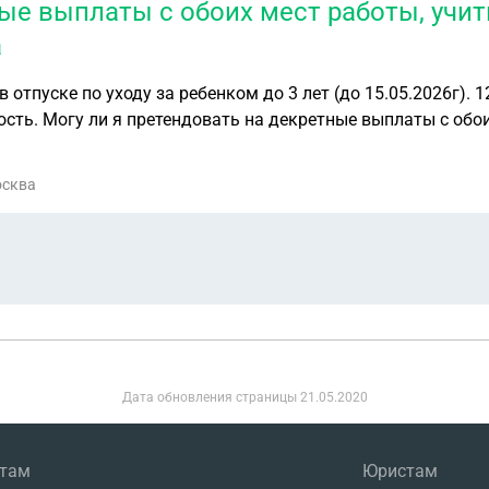
ные выплаты с обоих мест работы, учит
а
ту по
ывая, что по
 месте
осква
Дата обновления страницы
21.05.2020
нтам
Юристам