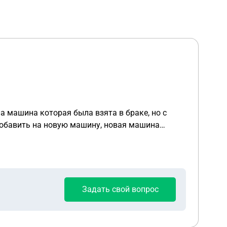
ыла машина которая была взята в браке, но с
добавить на новую машину, новая машина
ца. Мужу брат подарил новую Машину, на день
он не работает а просто числится, помимо этой
Задать свой вопрос