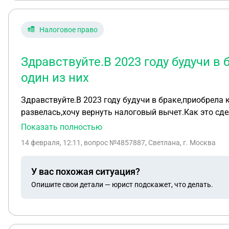
Налоговое право
Здравствуйте.В 2023 году будучи в 
один из них
Здравствуйте.В 2023 году будучи в браке,приобрела 
развелась,хочу вернуть налоговый вычет.Как это сделать если я до сих пор не работаю,по уходу за ребенком инвалидом получаю,и второму ребенку только 3
года? Возможно ли?
Показать полностью
14 февраля, 12:11
, вопрос №4857887, Светлана, г. Москва
У вас похожая ситуация?
Опишите свои детали — юрист подскажет, что делать.