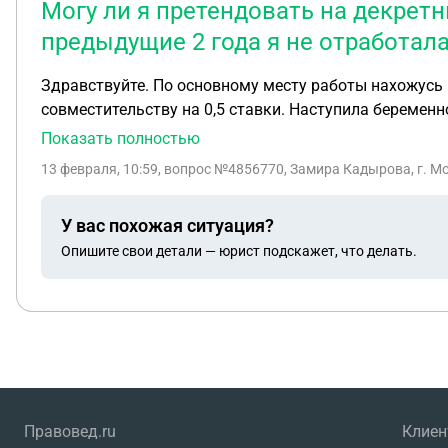
Могу ли я претендовать на декрет
предыдущие 2 года я не отработал
Здравствуйте. По основному месту работы нахожусь в отпуске по уходу за ребенком до 3 лет (до 15.05.2026г). 12.01.2026г. устроилась на рабо
совместительству на 0,5 ставки. Наступила беременность. Могу ли я претендовать на декретные выплаты с обоих мест работы, учит
совместительству предыдущие 2 года я не отработала. в случае, если нельзя претендовать на декретные с обоих мест работы, могу ли на основном
Показать полностью
работы перейти на совместительство, а с работы по совместительству устроиться на полную ставку и далее претендовать на декретные с обоих мест работы?
13 февраля, 10:59
, вопрос №4856770, Замира Кадырова, г. М
Спасибо! 13.02.2026г.
У вас похожая ситуация?
Опишите свои детали — юрист подскажет, что делать.
Правовед.ru
Клие