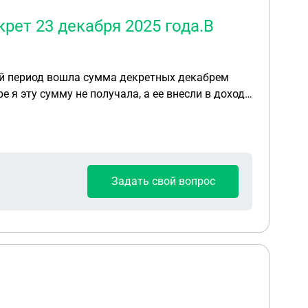
рет 23 декабря 2025 года.В
ный период вошла сумма декретных декабрем
е я эту сумму не получала, а ее внесли в доход
такая ,что подавала на продление единого
я ,1продлить единое пособие 2офлрмить пособие
 второго ребёнка на которого уже была
или выплату на младшего ребёнка и я уже
очему то не сделали и назначили в меньшую
Задать свой вопрос