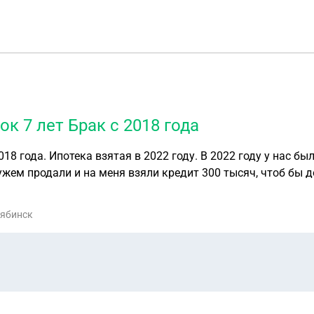
ок 7 лет Брак с 2018 года
2018 года. Ипотека взятая в 2022 году. В 2022 году у нас б
жем продали и на меня взяли кредит 300 тысяч, чтоб бы 
н, деньги у мужа родителей, кредит еще не закрыт до кон
гами брата. У мужа оф работа, с маленькой зп на который 
лябинск
есть кредитка на 220 тыс, и у меня на 40 тыс. Если я продам