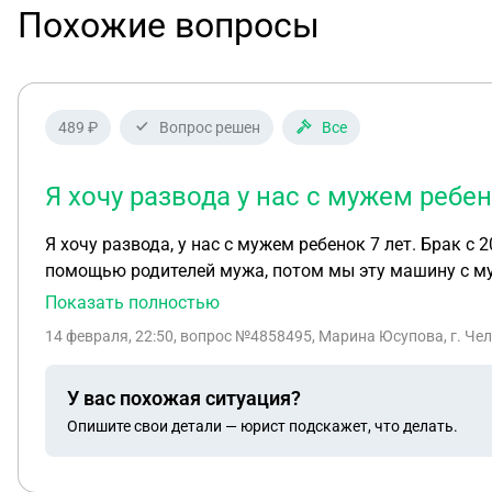
Похожие вопросы
489 ₽
Вопрос решен
Все
Я хочу развода у нас с мужем ребен
Я хочу развода, у нас с мужем ребенок 7 лет. Брак с 
помощью родителей мужа, потом мы эту машину с му
стоила 1 млн. Сейчас мы эту машину продали за 1 мл
Показать полностью
рождение. Без договора дарения, но за наличку день
14 февраля, 22:50
, вопрос №4858495, Марина Юсупова, г. Че
работы у него есть дело которое приносит хорошие деньги, и работа не официальная. Так же у него 
на развод и алименты что мы с сыном получим?
У вас похожая ситуация?
Опишите свои детали — юрист подскажет, что делать.