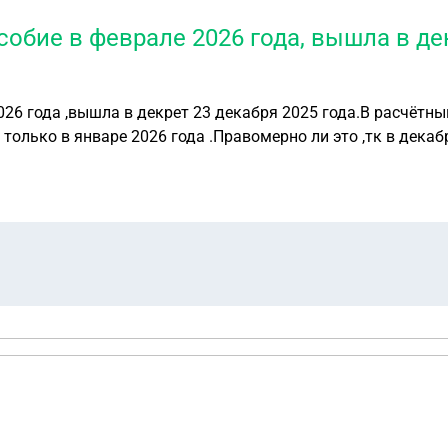
собие в феврале 2026 года, вышла в дек
2026 года ,вышла в декрет 23 декабря 2025 года.В расчёт
 только в январе 2026 года .Правомерно ли это ,тк в декабр
2026 ,пришло письмо на гос услуги.Да и еще тут ситуация 
е 2026 на гос услугах есть3 вкладки для подачи заявлени
, я выбрала 1 !но в самом заявлении не убрала галочку на
 100%,в общем после подачи такого заявления мне прекрат
умма получается ,то должны были сделать отказ ,но мне п