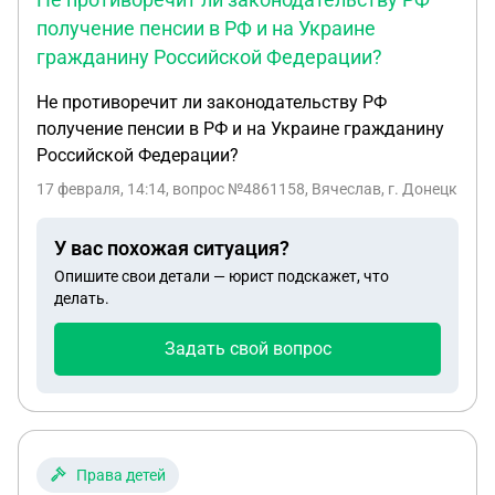
меня повесили? и как вернуть эти 18 000 руб и
получение пенсии в РФ и на Украине
наказать того, кто на меня это навесил?
гражданину Российской Федерации?
Не противоречит ли законодательству РФ
получение пенсии в РФ и на Украине гражданину
Российской Федерации?
17 февраля, 14:14
, вопрос №4861158, Вячеслав, г. Донецк
У вас похожая ситуация?
Опишите свои детали — юрист подскажет, что
делать.
Задать свой вопрос
Права детей