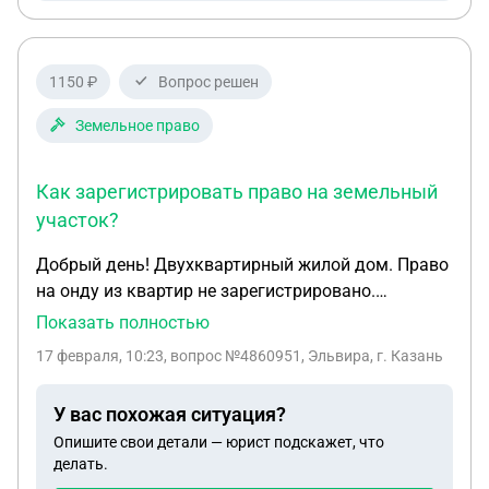
1150 ₽
Вопрос решен
Земельное право
Как зарегистрировать право на земельный
участок?
Добрый день! Двухквартирный жилой дом. Право
на онду из квартир не зарегистрировано.
Приобреталась у Колхоза в 1992 году по договору
Показать полностью
купли-продажи. (в БТИ не зарегистрировано,
17 февраля, 10:23
, вопрос №4860951, Эльвира, г. Казань
только в сельсовете, о чем, есть квитанция). В
квартире были произведены изменения:
У вас похожая ситуация?
построены пристрои. На кадастровом учете стоит
Опишите свои детали — юрист подскажет, что
данная квартира, но площадь неактуальная. На
делать.
земельном участке под домом зарегистрировано