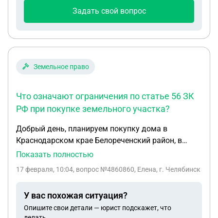
право собственности за собственником соседней
Задать свой вопрос
квартиры. Подскажите, пожалуйста, с чего начать,
чтобы зарегистрировать право ? на квартиру или
на блокированный жилой дом? как
зарегистрировать право на земельный участок?
Только через суд?
Земельное право
Что означают ограничения по статье 56 ЗК
РФ при покупке земельного участка?
Добрый день, планируем покупку дома в
Краснодарском крае Белореченский район, в
договоре купли -продажи указан пункт "Продавец
Показать полностью
уведомил покупателя, что данный земельный
17 февраля, 10:04
, вопрос №4860860, Елена, г. Челябинск
участок имеет ограничения, предусмотренные
статьей 56 Земельного кодекса Российской
У вас похожая ситуация?
Федерации. Чем это может быть чревато для нас
Опишите свои детали — юрист подскажет, что
как для собственников, кадастровый номер
делать.