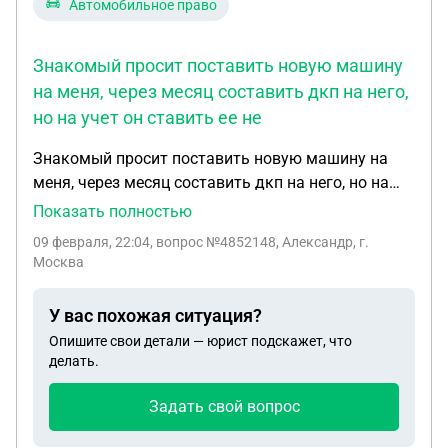
Автомобильное право
Знакомый просит поставить новую машину
на меня, через месяц составить дкп на него,
но на учет он ставить ее не
Знакомый просит поставить новую машину на
меня, через месяц составить дкп на него, но на
учет он ставить ее не собирается, говорит через
Показать полностью
10 дней после фиктивного дкп, подать мне
09 февраля, 22:04
, вопрос №4852148, Александр, г.
заявление на снятие с учета автомобиля. Он
Москва
хочет ездить на авто с номером и не получать
штрафы. Какие могут быть последствия?
У вас похожая ситуация?
Опишите свои детали — юрист подскажет, что
делать.
Задать свой вопрос