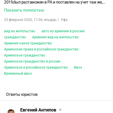
2019,был растаможен в РА и поставлен на учет там же,
далее прибыл в РФ (при въезде в РФ НЕ ставился
Показать полностью
временный ввоз) .В законе сказано что управлять таким
25 февраля 2020, 17:38
,
ильдар
,
г. Уфа
а/м имеет гражданин с постоянным проживанием в РА .
Есть возможность сделать постоянную регистрацию в
вид на жительство
авто из армении в россию
армении -будет ли это считаться постоянным
гражданство
Армения вид на жительство
проживанием? Или необходимо получать гражданство
Армения какое гражданство
или вид на жительство или еще что то ? И какие еще есть
Армянские права и российское гражданство
варианты не доплачивать разницу таможенных платежеЙ
Армянское гражданство
Армянское гражданство в россии
Армянское и российское гражданство
Ввоз
Временный ввоз
Ответы юристов
Евгений Антипов