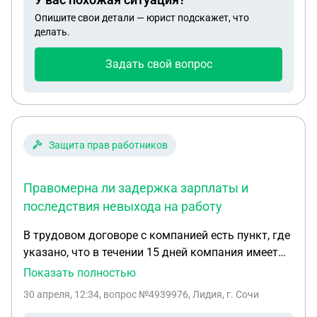
действующим правилам (ФЗ от 18.07.2006 N° 109-
Опишите свои детали — юрист подскажет, что
03 В случае возникновения вопросов обратитесь
делать.
в ГБУ «Миграционный центр»... ПОМОГИТЕ
ПОЖАЛУЙСТА. ПРИ ТОМ , ЧТО Я УЖЕ В КОНЦЕ
Задать свой вопрос
АПРЕЛЯ ВЫЕХАЛ С РОССИИ . МНЕ 9 МАЯ НА
РАБОТУ А В АМИНЕ ВСЁ ТАЖЕ СИТУАЦИЯ ЗАПИСИ
Защита прав работников
Правомерна ли задержка зарплаты и
последствия невыхода на работу
В трудовом договоре с компанией есть пункт, где
указано, что в течении 15 дней компания имеет
право задерживать зарплату, если по истечении
Показать полностью
15 дней я не выйду на работу, будет ли мне какое-
30 апреля, 12:34
, вопрос №4939976, Лидия, г. Сочи
то за это наказание, может ли компания меня