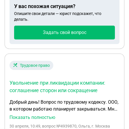
уволят по статье? Ещё вопрос: куда я могу
У вас похожая ситуация?
обратиться с жалобой на то, что мне
Опишите свои детали — юрист подскажет, что
задерживают зарплату и что будет в компании
делать.
после этого? Будут ли какие-то последствия после
этого для меня, могут ли меня по статье
Задать свой вопрос
выложить или штраф наложить?
Трудовое право
Увольнение при ликвидации компании:
соглашение сторон или сокращение
Добрый день! Вопрос по трудовому кодексу. ООО,
в котором работаю планирует закрываться. Мне
прислали уведомление и договор, с
Показать полностью
предложением уволиться по соглашению сторон.
30 апреля, 10:49
, вопрос №4939870, Ольга, г. Москва