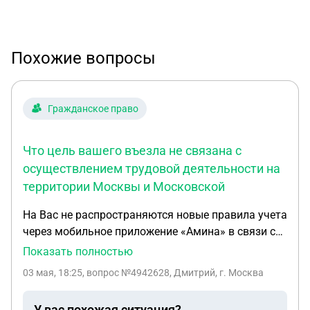
Похожие вопросы
Гражданское право
Что цель вашего въезла не связана с
осуществлением трудовой деятельности на
территории Москвы и Московской
На Вас не распространяются новые правила учета
через мобильное приложение «Амина» в связи с
тем. что цель вашего въезла не связана с
Показать полностью
осуществлением трудовой деятельности на
03 мая, 18:25
, вопрос №4942628, Дмитрий, г. Москва
территории Москвы и Московской области Вам
необходимо встать на миграционный учет пс
У вас похожая ситуация?