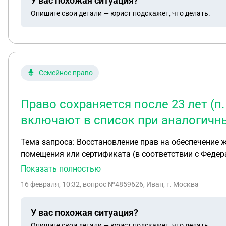
У вас похожая ситуация?
Опишите свои детали — юрист подскажет, что делать.
Семейное право
Право сохраняется после 23 лет (п.
включают в список при аналогичн
Тема запроса: Восстановление прав на обеспечение 
помещения или сертификата (в соответствии с Федеральным законом № 159-ФЗ от 21.
14.05.1990 г. (35 лет), Суть проблемы: В несовершеннолетнем возрасте я фактически относился к категории ребенка, оставшегося без попечения родителей, что
Показать полностью
подтверждается официальными документами. Однако
16 февраля, 10:32
, вопрос №4859626, Иван, г. Москва
достижения 23 лет (до мая 2013 г.). В результате я
возрасте (в 2025–2026 гг.) я самостоятельно собра
У вас похожая ситуация?
Окружной администрации г. Якутска (письмо № 344/6
Опишите свои детали — юрист подскажет, что делать.