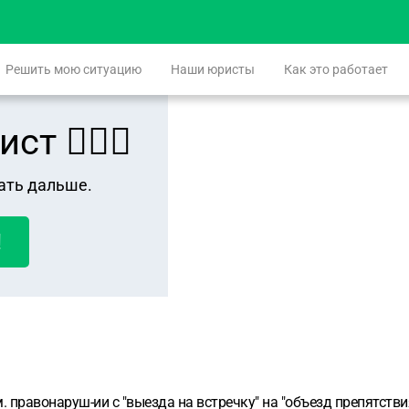
Решить мою ситуацию
Наши юристы
Как это работает
 👨🏻‍⚖️
ать дальше.
!
. правонаруш-ии с "выезда на встречку" на "объезд препятстви