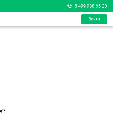
8 499 938-65-20
Войти
я"?