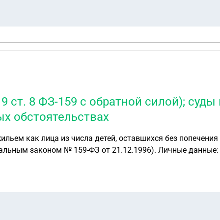
 9 ст. 8 ФЗ-159 с обратной силой); су
ых обстоятельствах
жильем как лица из числа детей, оставшихся без попечени
12.1996). Личные данные: Горохов Иван Евгеньевич, дата рождения:
 органы опеки и администрация не информировали меня о
 пропустил этот срок по уважительной причине — бездейств
л документы и обратился за включением в список нуждающ
7 от 06.02.2026), мотивированный моим возрастом старше