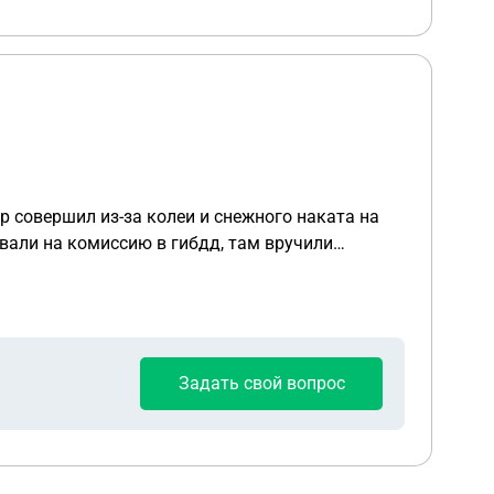
гиональные нормы:
чение в сводный список через Минстрой РС(Я),
ужно, составить
 включить в список с ретроспективной датой и
Повестку в суд. Грубых и подобных нарушений в текущем году небыло. Неоплаченных штрафов нет. Лишат ли прав или дадут штраф? Как вести себя в суде?
Задать свой вопрос