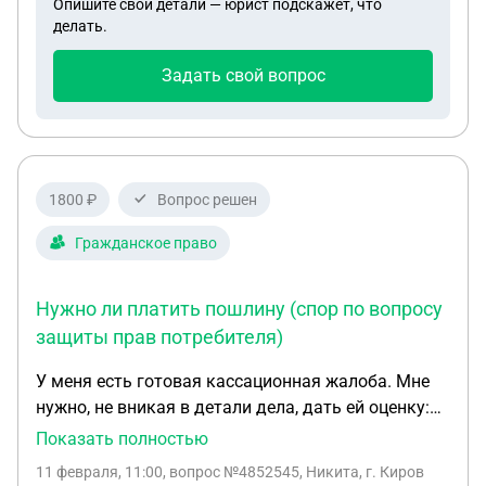
Опишите свои детали — юрист подскажет, что
делать.
Задать свой вопрос
1800 ₽
Вопрос решен
Гражданское право
Нужно ли платить пошлину (спор по вопросу
защиты прав потребителя)
У меня есть готовая кассационная жалоба. Мне
нужно, не вникая в детали дела, дать ей оценку:
все ли доводы попадают в кассацию и нет ли
Показать полностью
переоценки доказательств, все ли грамотно
11 февраля, 11:00
, вопрос №4852545, Никита, г. Киров
составлено и оформлено. В общем, что она