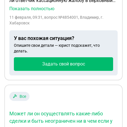
ли ответчик кассационную жалобу в Верховный
Суд по гражданскому делу: пер.ин. №2-504/2025
Показать полностью
от 21.02.2025, втор. ин. №33-2678/2025 от
11 февраля, 09:31
, вопрос №4854001, Владимир, г.
21.05.2025, тр. ин. №88-5994/2025 о 09.10.2025г?
Хабаровск
У вас похожая ситуация?
Опишите свои детали — юрист подскажет, что
делать.
Задать свой вопрос
Все
Может ли он осуществлять какие-либо
сделки и быть неограничен ни в чем если у