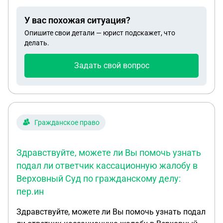
вообще выглядит адекватно. Нужно ли платить
У вас похожая ситуация?
пошлину (спор по вопросу защиты прав
Опишите свои детали — юрист подскажет, что
потребителя). Последняя возможная дата подачи
делать.
жалобы (Мотивированное апелляционное
определение изготовлено 11 ноября 2025 года)?
Задать свой вопрос
Гражданское право
Здравствуйте, можете ли Вы помочь узнать
подал ли ответчик кассационную жалобу в
Верховный Суд по гражданскому делу:
пер.ин
Здравствуйте, можете ли Вы помочь узнать подал