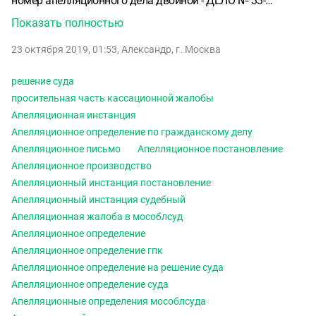
номер апелляционного дела двойной - ДЕЛО № 33-
111/2019 (33-2222/2018;)
А в самом Апелляционном
Показать полностью
определении напечатан только один № 33-2111/19, без
23 октября 2019, 01:53
,
Александр
,
г. Москва
ссылки на старый номер дела за 2018 год.
В
кассационной жалобе так и указывать только № дела,
решение суда
который указан в самом апелляционном определении?
просительная часть кассационной жалобы
Обязательно ли в кассационной жалобе вообще
Апелляционная инстанция
указывать номер апелляционного определения?
Не хочу
Апелляционное определение по гражданскому делу
путать судью и путаться самому с этими номерами.
Апелляционное письмо
Апелляционное постановление
Обжалуется решение суда первой инстанции и
Апелляционное производство
апелляционное определение.
К кассационной жалобе
Апелляционный инстанция постановление
будет приложена копия апелляционного определения.
Апелляционный инстанция судебный
Апелляционная жалоба в мособлсуд
Апелляционное определение
Апелляционное определение гпк
Апелляционное определение на решение суда
Апелляционное определение суда
Апелляционные определения мособлсуда