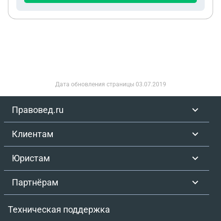
переходе на новую должность тоже имеется
испытательный срок, и можно, согласно этому,
уволиться без отработки 14 дней, а отработав 3
дня, как при испытательном сроке?
Дата обновления страницы
03.07.2019
Правовед.ru
Клиентам
Юристам
Партнёрам
Техническая поддержка