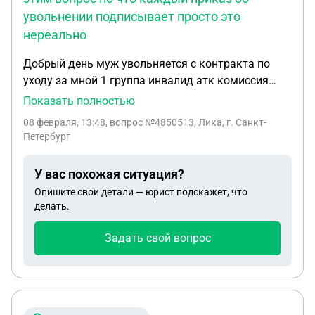
увольнении подписывает просто это
нереально
Добрый день муж увольняется с контракта по
уходу за мной 1 группа инвалид атк комиссия
положительно, потом командующий армией
Показать полностью
полодительно, потом округ положительно счас
08 февраля, 13:48
, вопрос №4850513, Лика, г. Санкт-
отправили в гук. У меня вопрос Мне сказали что
Петербург
гук это чистая формальность так как все дали
добро на сколько быстро подпишут в гуке приказ,
У вас похожая ситуация?
и какай почтой эти документы уходят с округа в
Опишите свои детали — юрист подскажет, что
гук. И еще вопрос не могу понять читала на не
делать.
которых сайтах пишут что приказ подписывает
Министр обороны РФ в связи с этим вопрос но
Задать свой вопрос
что каждый приказ об увольнении подписывает
просто это нереально. Очень хотелось бы ответ
квалиыицированного юриста. Спасибо