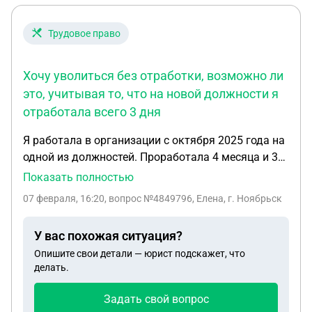
Трудовое право
Хочу уволиться без отработки, возможно ли
это, учитывая то, что на новой должности я
отработала всего 3 дня
Я работала в организации с октября 2025 года на
одной из должностей. Проработала 4 месяца и 3
февраля 2026 года я перевелась на другую
Показать полностью
должность (работа в отделе), совсем другая
07 февраля, 16:20
, вопрос №4849796, Елена, г. Ноябрьск
специфика работы. После отработки одной смены
(3 дня) я поняла, что не хочу оставаться на этой
У вас похожая ситуация?
работе, по причине того, что для меня это
Опишите свои детали — юрист подскажет, что
оказалось физически тяжелой работой. Хочу
делать.
уволиться без отработки, возможно ли это,
учитывая то, что на новой должности я
Задать свой вопрос
отработала всего 3 дня. Есть ли такое, что на при