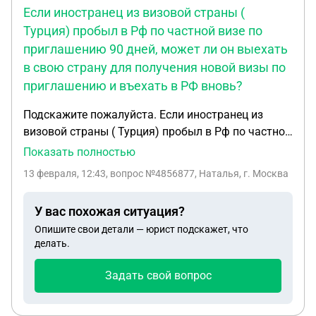
Если иностранец из визовой страны (
Турция) пробыл в Рф по частной визе по
приглашению 90 дней, может ли он выехать
в свою страну для получения новой визы по
приглашению и въехать в РФ вновь?
Подскажите пожалуйста. Если иностранец из
визовой страны ( Турция) пробыл в Рф по частной
визе по приглашению 90 дней, может ли он
Показать полностью
выехать в свою страну для получения новой визы
13 февраля, 12:43
, вопрос №4856877, Наталья, г. Москва
по приглашению и въехать в РФ вновь?
У вас похожая ситуация?
Опишите свои детали — юрист подскажет, что
делать.
Задать свой вопрос