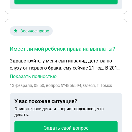
поступать - признал ребенка своим,ребенок его
отцом считает,а теперь что бы не платить
алименты подал на оспаривание отцовства.
Ребенок же не котенок
Военное право
Имеет ли мой ребенок права на выплаты?
Здравствуйте, у меня сын инвалид детства по
слуху от первого брака, ему сейчас 21 год. В 2011
г я вышла замуж и мой муж захотел усыновить
Показать полностью
моего сына, дать ему свою фамилию. Так как
13 февраля, 08:50
, вопрос №4856594, Олеся, г. Томск
первый муж ничем не помогал, алиментов не
платил, он сам подписал отказ от ребенка, я в
У вас похожая ситуация?
свою очередь отказалась от алиментов. В 2014
Опишите свои детали — юрист подскажет, что
году мой второй муж трагически погиб. Сын
делать.
получал только пенсию по инвалидности, по
потере кормильца не получал, так как по закону
Задать свой вопрос
положена только одна пенсия на выбор. С