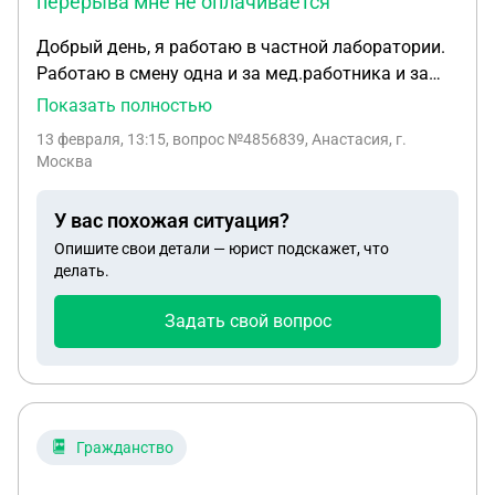
перерыва мне не оплачивается
Добрый день, я работаю в частной лаборатории.
Работаю в смену одна и за мед.работника и за
администратора.Смена 12 часов. В графике
Показать полностью
указано, что у меня обеденный перерыв с 9:00-
13 февраля, 13:15
, вопрос №4856839, Анастасия, г.
10:00. Но, по словам руководства, я не имею
Москва
права покидать отделение. Выходит, что в свой
обеденный перерыв я не могу покинуть рабочее
У вас похожая ситуация?
место и это время перерыва мне не оплачивается.
Опишите свои детали — юрист подскажет, что
На мои вопросы"А почему так? Ведь это прямое
делать.
нарушение.", мне отвечаю "ВЫ ПОДПИСЫВАЛИ
ДОГОВОР". Но о том, что я не смогу покидать
Задать свой вопрос
рабочее место и пользоваться своим законным
правом на перерыв и речи не было. На сколько
это законно?
Гражданство