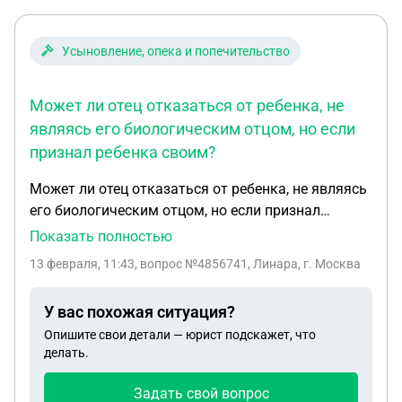
Усыновление, опека и попечительство
Может ли отец отказаться от ребенка, не
являясь его биологическим отцом, но если
признал ребенка своим?
Может ли отец отказаться от ребенка, не являясь
его биологическим отцом, но если признал
ребенка своим? Здравствуйте!Между мной и
Показать полностью
молодым человеком были отношения до этого
13 февраля, 11:43
, вопрос №4856741, Линара, г. Москва
была матерью одиночкой... молодой человек
признал моего сына своим ребенком - дал ему
У вас похожая ситуация?
свою фамилию и отчество спустя 6 лет мы
Опишите свои детали — юрист подскажет, что
развелись... в суде по вопросу алиментов,бывший
делать.
заявил на отказ оплаты алиментов на сына,тк
биологически ребенок не его... разве можно так
Задать свой вопрос