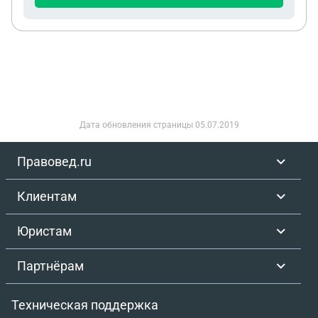
октября 2025 г родной отец сына считается без
вести пропавшим на СВО. Имеет ли мой ребенок
права на выплаты? И на какие?
Дата обновления страницы
05.07.2019
Правовед.ru
Клиентам
Юристам
Партнёрам
Техническая поддержка