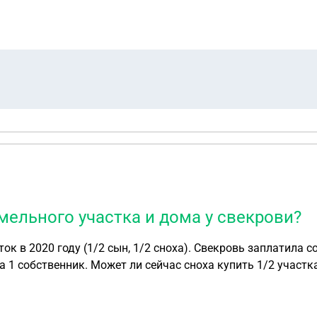
 Мы считаем, что ЗУ может быть нам предоставлен на основании п.
ведения ЛПХ или ИЖС и на нем расположены объекты недви
собственникам под квартирой в двухквартирном доме? В приложении границы испрашиваемого ЗУ отмеч
ельного участка и дома у свекрови?
 в 2020 году (1/2 сын, 1/2 сноха). Свекровь заплатила со
а 1 собственник. Может ли сейчас сноха купить 1/2 участк
-продажи? И какую пошлину