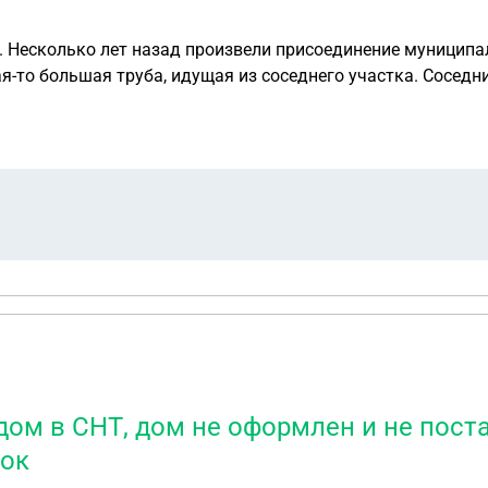
 Несколько лет назад произвели присоединение муниципаль
то большая труба, идущая из соседнего участка. Соседний уч
не числилось, ни на каком балансе труба не стояла. Сейчас решили убрать
момента. Оказалось, что это - система вентиляции (не сто
чае нельзя, т.к. "люди задохнутся, если уберете" (их слова
договор купли этого участка? И можем
нашего участка?
дом в СНТ, дом не оформлен и не поста
ток