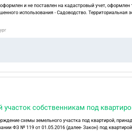
 оформлен и не поставлен на кадастровый учет, оформлен 
шенного использования - Садоводство. Территориальная зо
к жилой (для постоянного проживания, а не как дачный дом) и постано
бург
 участок собственникам под квартиро
ждение схемы земельного участка под квартирой, принадлеж
ФЗ № 119 от 01.05.2016 (далее- Закон) под квартирой в двухква