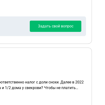
жимости, принадлежащие заявителю на праве
Задать свой вопрос
ены белым.
ответственно налог с доли снохи. Далее в 2022
а и 1/2 дома у свекрови? Чтобы не платить