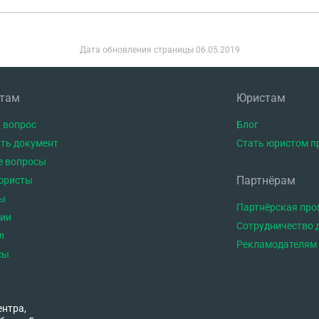
Дата обновления страницы
06.05.2019
нтам
Юристам
 вопрос
Блог
ть документ
Стать юристом п
е вопросы
Партнёрам
юристы
ы
Партнёрская пр
тии
Сотрудничество 
л
Рекламодателям
сы
ентра,