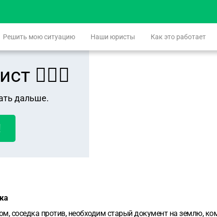
Решить мою ситуацию
Наши юристы
Как это работает
 👨🏻‍⚖️
ать дальше.
!
ка
ом, соседка против, необходим старый документ на землю, ко