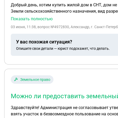
Добрый день, хотим купить жилой дом в СНТ, дом не
Земли сельскохозяйственного назначения, вид разре
огороднической деятельности. Собственник участка, строительство дома и регистрацию не оформлял. Вопрос следующий: не возникнут ли в дальнейшим
Показать полностью
проблемы с регистрацией дома ка
03 июня, 11:38
, вопрос №4972830, Александр, г. Санкт-Петер
У вас похожая ситуация?
Опишите свои детали — юрист подскажет, что делать.
Земельное право
Можно ли предоставить земельный
Здравствуйте! Администрация не согласовывает утвер
взять участок в безвозмездное пользование на основании 