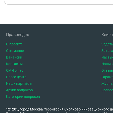
Правовед.ru
Клие
О проекте
Задать
О команде
Заказа
Вакансии
Часты
Контакты
Наши 
СМИ о нас
Отзыв
Пресс-центр
Гаран
Наши партнёры
Журна
Архив вопросов
Вопро
Категории вопросов
121205, город Москва, территория Сколково инновационного ц