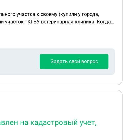
ного участка к своему (купили у города,
асток - КГБУ ветеринарная клиника. Когда
 эту трубу,
явшая у них на балансе и о которой они не
). Теперь их юристы начали разбираться, как нам
Задать свой вопрос
влен на кадастровый учет,