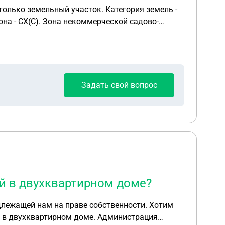
только земельный участок. Категория земель -
на - СХ(С). Зона некоммерческой садово-
вкой на кадастровый учет. Спасибо.
Задать свой вопрос
й в двухквартирном доме?
ащей нам на праве собственности. Хотим
ртирном доме. Администрация