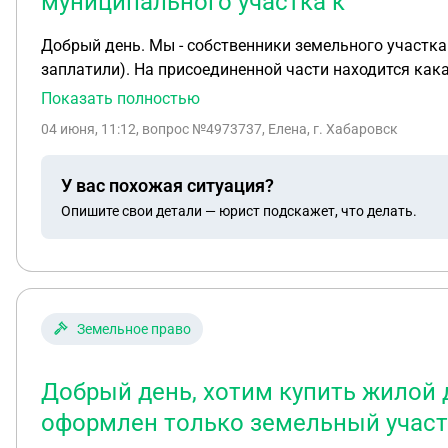
муниципального участка к
Добрый день. Мы - собственники земельного участка.
заплатили). На присоединенной части находится какая-
покупали у города, никаких сооружений на присоединенном участке 
Показать полностью
обратились к соседям (КГБУ) для согласования этого 
04 июня, 11:12
, вопрос №4973737, Елена, г. Хабаровск
знали, пока мы не обратились), убирать ни в коем слу
могли продать этот участок, ведь на нем - их инженерное сооружение. Подскажите, пожалуйста, могут ли они оспорить 
У вас похожая ситуация?
ли мы требовать демонтаж и уборку этой системы с 
Опишите свои детали — юрист подскажет, что делать.
Земельное право
Добрый день, хотим купить жилой 
оформлен только земельный учас