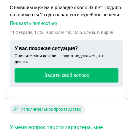
С бывшим мужем в разводе около 3х лет. Подала
на алименты 2 года назад есть судебное решение
-присудили за прошлый период( не соблюдал
Показать полностью
устную договоренность по выплате алиментов) и
11 февраля, 17:56
, вопрос №4854635, Елена, г. Киров
за новый период начался отсчет, отправила
приставам по его месту проживания.
У вас похожая ситуация?
Практически не платил алименты, недавно ушел
Опишите свои детали — юрист подскажет, что
на сво. Приставы подали запрос по его месту
делать.
службы на взыскание алиментов. Могу ли я
подать на неустойку за невыплату алиментов
Задать свой вопрос
пока он на сво? И так же могу ли я подать на
жилищные алименты ( своего жилья нет живем у
мамы) планирую в этом году брать ипотеку для
нас с ребенком.
Исполнительное производство
У меня вопрос такого характера, мне