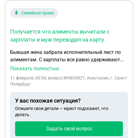
Семейное право
Получается что алименты вычитали с
зарплаты и муж переводил на карту
Бывшая жена забрала исполнительный лист по
алиментам. С зарплаты все равно удерживают
долг по алиментам и сами алименты. Муж
Показать полностью
военный. Как вернуть деньги ? Получается что
11 февраля, 00:56
, вопрос №4853821, Анастасия, г. Санкт-
алименты вычитали с зарплаты и муж переводил
Петербург
на карту.
У вас похожая ситуация?
Опишите свои детали — юрист подскажет, что
делать.
Задать свой вопрос