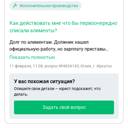
момент, по постановлению, мне назначены
Исполнительное производство
алименты, в размере 50% от ЗП, как мне
правильно поступить?
Как действовать мне что бы первоочередно
списали алименты?
Долг по алиментам. Должник нашел
официальную работу, но зарплату приставы
списывают не по алиментам а по другим
Показать полностью
долгам(штрафы авто). Почему такое возможно?
11 февраля, 11:08
, вопрос №4854143, Юлия, г. Иркутск
Исполнительный лист пристав на работу не
отправляет т.к не знает куда, а должник не
У вас похожая ситуация?
говорит. Как действовать мне что бы
Опишите свои детали — юрист подскажет, что
первоочередно списали алименты?
делать.
Задать свой вопрос