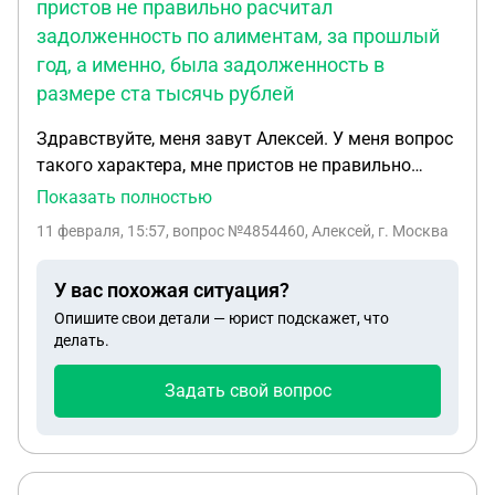
пристов не правильно расчитал
задолженность по алиментам, за прошлый
год, а именно, была задолженность в
размере ста тысячь рублей
Здравствуйте, меня завут Алексей. У меня вопрос
такого характера, мне пристов не правильно
расчитал задолженность по алиментам, за
Показать полностью
прошлый год, а именно, была задолженность в
11 февраля, 15:57
, вопрос №4854460, Алексей, г. Москва
размере ста тысячь рублей. Я как порядочный
человек, перевёл своей бывшей супруге
У вас похожая ситуация?
задолженность, на её счёт в банке. Спустя двух
Опишите свои детали — юрист подскажет, что
месяцев, в Госуслугах появилось ИП по томуже
делать.
долгу. В данный момент, прешло постановление
на орест банковских счетов, и сделали удержания
Задать свой вопрос
с моего счёта в банке в пользу бывшей супруги. У
меня есть выписка с банка, что я проплатил долг,
в полной мере. Завтра, собираюсь предоставить
эту выписку, пристову исполнителю. В данный