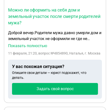
Можно ли оформить на себя дом и
земельный участок после смерти родителей
мужа?
Доброй вечер.Родители мужа давно умерли дом и
земельный участок не оформили не где не
зарегистрирован.Я проживаю в этом доме почти
Показать полностью
тридцать лет,за свет,газ,воду плачу поддерживаю
11 февраля, 21:20
, вопрос №4854890, Наталья, г. Москва
порядок на участке...могу ли я оформить
имущество на себя..
У вас похожая ситуация?
Опишите свои детали — юрист подскажет, что
делать.
Задать свой вопрос