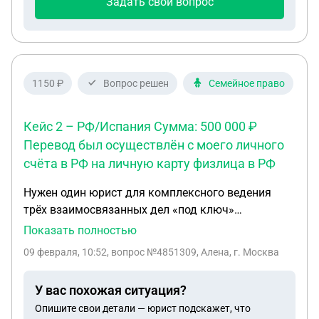
Задать свой вопрос
деньги?
1150 ₽
Вопрос решен
Семейное право
Кейс 2 – РФ/Испания Сумма: 500 000 ₽
Перевод был осуществлён с моего личного
счёта в РФ на личную карту физлица в РФ
Нужен один юрист для комплексного ведения
трёх взаимосвязанных дел «под ключ»
(желательно пакетным форматом). Кейс 1 – РФ,
Показать полностью
арендные отношения Сумма: 35 000 ₽ Есть:
09 февраля, 10:52
, вопрос №4851309, Алена, г. Москва
договор аренды, чеки об оплате, переписка.
Ситуация: собственник не возвращает сумму,
У вас похожая ситуация?
подлежащую возврату по договору. Требуется:
Опишите свои детали — юрист подскажет, что
подготовка досудебной претензии и, при