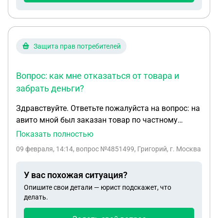
короткого разговора с оператором , часть моего
товара отправили доставкой и нашли сразу же
курьера , хотя я их об этом не просила
Защита прав потребителей
Вопрос: как мне отказаться от товара и
забрать деньги?
Здравствуйте. Ответьте пожалуйста на вопрос: на
авито мной был заказан товар по частному
объявлению. Договорились с продавцом на
Показать полностью
покупку товара, я перевёл ему деньги полностью
09 февраля, 14:14
, вопрос №4851499, Григорий, г. Москва
сумму он их получил и затем пропал на два дня.
На мои звонки и письма в переписке не отвечал.
У вас похожая ситуация?
Затем на третий день появился, я его попросил
Опишите свои детали — юрист подскажет, что
вернуть деньги за неоказанную услугу но он не
делать.
хочет возвращать, а хочет отправить мне товар.
Вопрос: как мне отказаться от товара и забрать