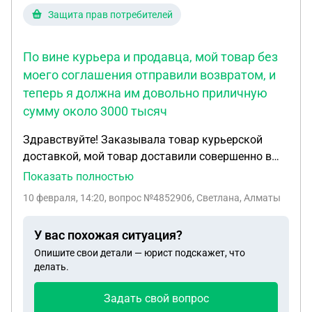
Защита прав потребителей
По вине курьера и продавца, мой товар без
моего соглашения отправили возвратом, и
теперь я должна им довольно приличную
сумму около 3000 тысяч
Здравствуйте! Заказывала товар курьерской
доставкой, мой товар доставили совершенно в
другой пункт выдачи в другом городе . Срок
Показать полностью
хранения истек , курьер мой заказ не забрал с
10 февраля, 14:20
, вопрос №4852906, Светлана, Алматы
пункта выдачи и не доставит мне . По вине
курьера и продавца , мой товар без моего
У вас похожая ситуация?
соглашения отправили возвратом , и теперь я
Опишите свои детали — юрист подскажет, что
должна им довольно приличную сумму около
делать.
3000 тысяч. Как я могу отвергнуть эту сумму , так
как вина не с моей стороны , и в считаю , что я не
Задать свой вопрос
обязана оплачивать чужой косяк Далее : после