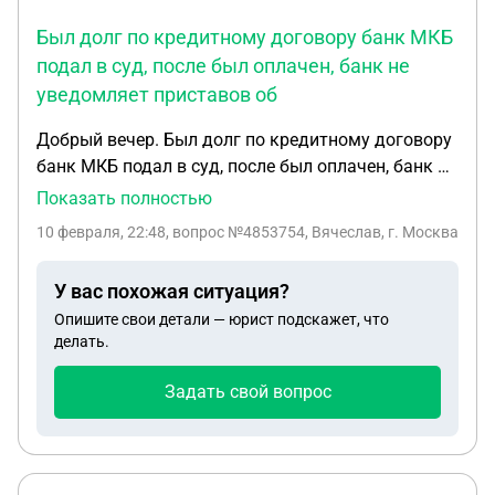
Был долг по кредитному договору банк МКБ
подал в суд, после был оплачен, банк не
уведомляет приставов об
Добрый вечер. Был долг по кредитному договору
банк МКБ подал в суд, после был оплачен, банк не
уведомляет приставов об оплате долга, не даёт
Показать полностью
справку о закрытии исполнительного
10 февраля, 22:48
, вопрос №4853754, Вячеслав, г. Москва
производства, выдал справку об отсутствии
задолженности по кредитному договору,
У вас похожая ситуация?
приставы не считают её доказательством не
Опишите свои детали — юрист подскажет, что
закрывают исполнительное производство, все
делать.
счета заблокированны
Задать свой вопрос