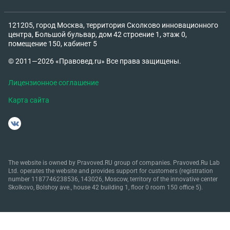
121205, город Москва, территория Сколково инновационного
центра, Большой бульвар, дом 42 строение 1, этаж 0,
помещение 150, кабинет 5
© 2011—2026 «Правовед.ru» Все права защищены.
Лицензионное соглашение
Карта сайта
The website is owned by Pravoved.RU group of companies. Pravoved.Ru Lab
Ltd. operates the website and provides support for customers (registration
number 1187746238536, 143026, Moscow, territory of the innovative center
Skolkovo, Bolshoy ave., house 42 building 1, floor 0 room 150 office 5).