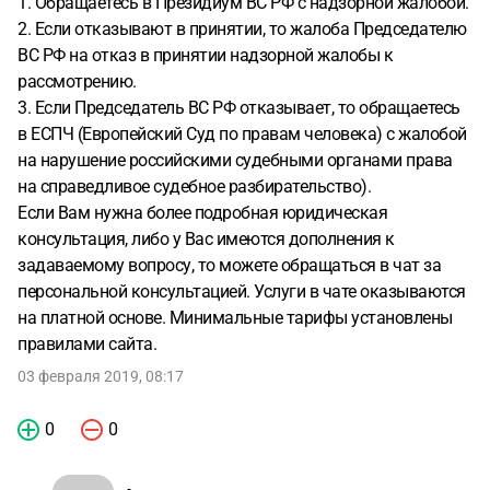
1. Обращаетесь в Президиум ВС РФ с надзорной жалобой.
сообщить возможно ли обжаловать отказ ВС РФ
2. Если отказывают в принятии, то жалоба Председателю
восстанавливать пропущенный срок, если первоначально
ВС РФ на отказ в принятии надзорной жалобы к
направленная кассационная жалоба на имя
рассмотрению.
Председателя ВС РФ действительно была подана в срок, в
3. Если Председатель ВС РФ отказывает, то обращаетесь
самой жалобе были указаны периоды ее рассмотрения в
в ЕСПЧ (Европейский Суд по правам человека) с жалобой
суде кассационной инстанции со ссылкой на
на нарушение российскими судебными органами права
Постановление ВС РФ и кому подавать это обращение?
на справедливое судебное разбирательство).
Если Вам нужна более подробная юридическая
консультация, либо у Вас имеются дополнения к
задаваемому вопросу, то можете обращаться в чат за
персональной консультацией. Услуги в чате оказываются
на платной основе. Минимальные тарифы установлены
правилами сайта.
03 февраля 2019, 08:17
0
0