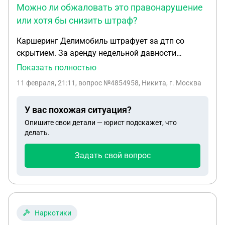
Можно ли обжаловать это правонарушение
или хотя бы снизить штраф?
Каршеринг Делимобиль штрафует за дтп со
скрытием. За аренду недельной давности
говорят, что либо 60 тыс. до конца дня либо через
Показать полностью
суд с лишением прав до 1.5 года. Сам аварии не
11 февраля, 21:11
, вопрос №4854958, Никита, г. Москва
заметил (если она и была), дтп не было
зафиксировано, единственный аргумент это
У вас похожая ситуация?
разница между фото окончания одной аренды и
Опишите свои детали — юрист подскажет, что
другой. Можно ли обжаловать это
делать.
правонарушение или хотя бы снизить штраф?
Задать свой вопрос
Наркотики