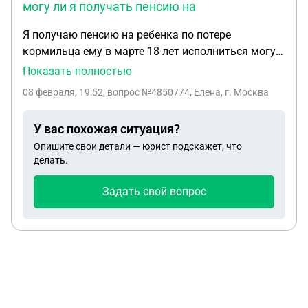
могу ли я получать пенсию на
не задел. Глыба льда врезалась в бампер, понял
это только на следующее утро, когда позвонил
Я получаю пенсию на ребенка по потере
представитель сети. Могу ли я составить
кормильца ему в марте 18 лет исполниться могу
притензию? Угрожают судом.
ли я получать пенсию на него если он учиться
Показать полностью
очно в техникуме или мне нужно переделать
08 февраля, 19:52
, вопрос №4850774, Елена, г. Москва
документы на него чтобы он получал пенсию сам
У вас похожая ситуация?
Опишите свои детали — юрист подскажет, что
делать.
Задать свой вопрос