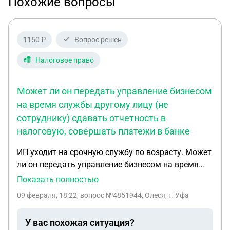
Похожие вопросы
1150 ₽
Вопрос решен
Налоговое право
Может ли он передать управление бизнесом
на время службы другому лицу (не
сотруднику) сдавать отчетность в
налоговую, совершать платежи в банке
ИП уходит на срочную службу по возрасту. Может
ли он передать управление бизнесом на время
службы другому лицу (не сотруднику) сдавать
Показать полностью
отчетность в налоговую, совершать платежи в
09 февраля, 18:22
, вопрос №4851944, Олеся, г. Уфа
банке. Бизнес в сфере проката спортивного
инвентаря (с онлайн кассой).
У вас похожая ситуация?