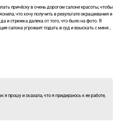
елать причёску в очень дорогом салоне красоты, чтобы
снила, что хочу получить в результате окрашивания и
 да и стрижка далека от того, что было на фото. Я
ия салона угрожает подать в суд и взыскать с меня
ды на услуги парикмахера и какова его
ак я прошу и сказала, что я придираюсь к ее работе,