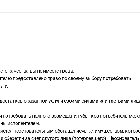
го качества вы не имеете права
.
ителю предоставлено право по своему выбору потребовать:
уги;
остатков оказанной услуги своими силами или третьими лицами 
 и потребовать полного возмещения убытков потребитель може
ены исполнителем.
яется неосновательным обогащением, т.е. имуществом, котор
 сберегли за счет другого лица (потерпевшего). Неосновате