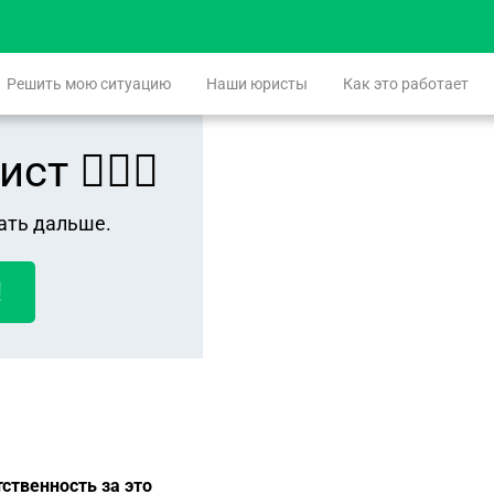
Решить мою ситуацию
Наши юристы
Как это работает
 👨🏻‍⚖️
ать дальше.
!
ственность за это