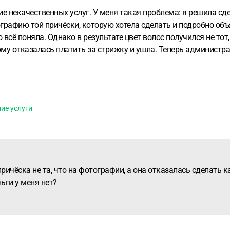
ие некачественных услуг.
У меня такая проблема: я решила сд
рафию той причёски, которую хотела сделать и подробно объя
 всё поняла.
Однако в результате цвет волос получился не тот,
ому отказалась платить за стрижку и ушла.
Теперь администрац
 ли я в свою очередь подать встречный иск и взыскать расхо
ие услуги
причёска не та, что на фотографии, а она отказалась сделать к
ьги у меня нет?