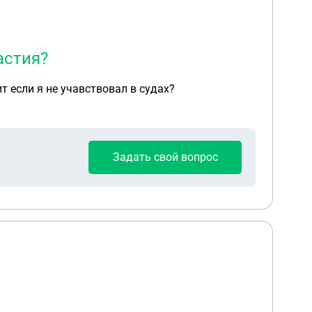
астия?
т если я не учавствовал в судах?
Задать свой вопрос