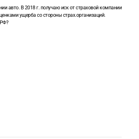
нии авто. В 2018 г. получаю иск от страховой компании
ценками ущерба со стороны страх.организаций.
 РФ?
утинности со стороны компании в отношении исков)