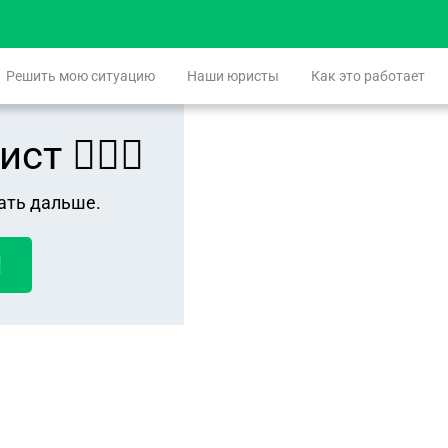
Решить мою ситуацию
Наши юристы
Как это работает
 👨🏻‍⚖️
ать дальше.
!