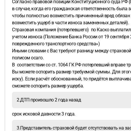
Согласно правовой позиции Конституционного суда РФ (По
в случае, когда его гражданская ответственность была 
чтобы полностью возместить причиненный вред обязан 
возместить ущерб в части износа замененных деталей).
Страховая компания (потерпевшего) по Каско выплатила
учетом износа (Положение Банка России от 19 сентября
поврежденного транспортного средства»)
Иными словами с Вас требуют разницу между страховой в
полисом осаго.
В соответствии со ст. 1064 ГК РФ потерпевший вправе тр
Вы можете оспорить размер требуемой суммы. Для этого
иску). Если расчёт обоснованный, то придётся выплачив
сможете оспорить размер ущерба.
2.ДТП произошло 2 года назад
срок исковой давности 3 года.
3.Представитель страховой будет отсутствовать на за