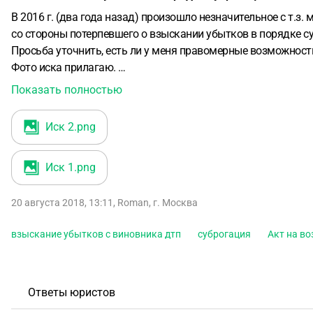
В 2016 г. (два года назад) произошло незначительное с т.з
со стороны потерпевшего о взыскании убытков в порядке 
Просьба уточнить, есть ли у меня правомерные возможности
Фото иска прилагаю.
Что мне кажется странным:
Показать полностью
1.Разница по оценке ущерба (около 20%)
2.ДТП произошло 2 года назад
Иск 2
.png
3.Представитель страховой будет отсутствовать на заседан
Иск 1
.png
20 августа 2018, 13:11
,
Roman
,
г. Москва
взыскание убытков с виновника дтп
суброгация
Акт на в
Ответы юристов