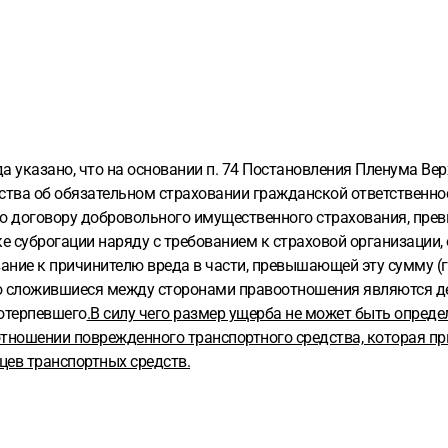
да указано, что на основании п. 74 Постановления Пленума Ве
ства об обязательном страховании гражданской ответственнос
о договору добровольного имущественного страхования, пре
ке суброгации наряду с требованием к страховой организации
вание к причинителю вреда в части, превышающей эту сумму (г
, что сложившиеся между сторонами правоотношения являются
потерпевшего
.В силу чего размер ущерба не может быть опред
отношении поврежденного транспортного средства, которая пр
цев транспортных средств.