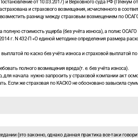
становление от 10.03.2017) и Верховного суда РФ (Пленум от 2
застрахована и страхового возмещения, исчисленного в соотве
возместить разницу между страховым возмещением по ОСАГО 
 полную стоимость ущерба (без учёта износа), а полис ОСАГО
 2014 г. N 432-П «О единой методике определения размера рас
ыплатой по каско без учёта износа и страховой выплатой по 
ебовать полного возмещения вреда(т. е. без учёта износа).
, для начала нужно запросить у страховой компании акт осмо
ать. Если же страховая по КАСКО не обосновано завысила сумм
седании (это законно, однако данная практика все-таки говори