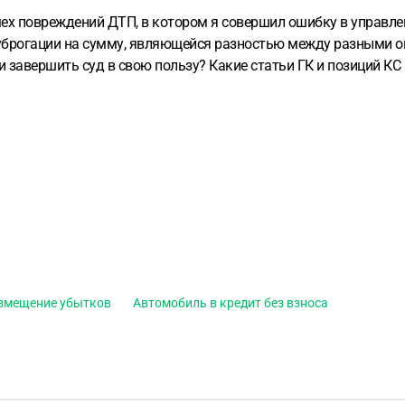
. мех повреждений ДТП, в котором я совершил ошибку в управле
суброгации на сумму, являющейся разностью между разными о
 завершить суд в свою пользу? Какие статьи ГК и позиций КС
ии (это законно, однако данная практика все-таки говорит о р
озмещение убытков
Автомобиль в кредит без взноса