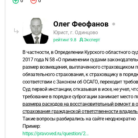
0
0
Олег Феофанов
Юрист, г. Одинцово
рейтинг
9.8
Эксперт
В частности, в Определении Курского областного су
2017 года N 58 «О применении судами законодатель
размер возмещения, выплаченного страховщиком п
обязательного страхования, к страховщику в поряд
соответствии с Законом об ОСАГО, переходит требо
Суд первой инстанции, отказывая в иске, не учел
требование в порядке суброгации занимает место 
размера расходов на восстановительный ремонт в 
страхования гражданской ответственности владель
Такие вопросы разбирались на сайте неоднократно
Пример:
https://pravoved.ru/question/2...