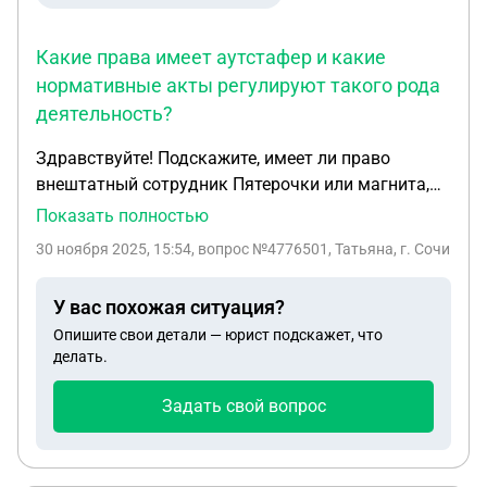
Какие права имеет аутстафер и какие
нормативные акты регулируют такого рода
деятельность?
Здравствуйте! Подскажите, имеет ли право
внештатный сотрудник Пятерочки или магнита,
так называемый аутстаф или аутстафер на
Показать полностью
получение информации о названии и фамилии ИП
30 ноября 2025, 15:54
, вопрос №4776501, Татьяна, г. Сочи
которое занимается наймом аутстафером? Как
получить эту информацию, если директор
У вас похожая ситуация?
магазина отказывается, ссылаясь на
Опишите свои детали — юрист подскажет, что
конфиденциальность? После отработанной
делать.
смены с Пятёрочке, я хочу отозвать согласие на
обработку моих персональных данных (я
Задать свой вопрос
предоставила фото паспорта и СНИЛС). Смену
мне до сих пор не оплатили, хотя прошло больше
недели. какими правами вообще обладает