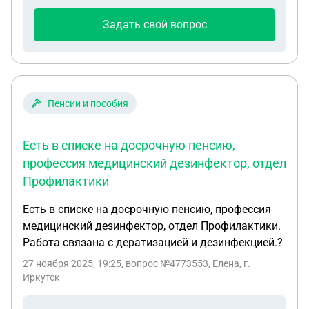
тяжёлым заболеванием. Не нужно быть врачом
чтобы слышать какие у него хрипы внутри он
Задать свой вопрос
болезнь описал всё рассказал но его всё равно
забрали. Законно ли это и как его вернуть назад
и разорвать контракт он просто умрёт от своей
болезни если рядом не будет баллончика
Пенсии и пособия
Есть в списке на досрочную пенсию,
профессия медицинский дезинфектор, отдел
Профилактики
Есть в списке на досрочную пенсию, профессия
медицинский дезинфектор, отдел Профилактики.
Работа связана с дератизацией и дезинфекцией.?
27 ноября 2025, 19:25
, вопрос №4773553, Елена, г.
Иркутск