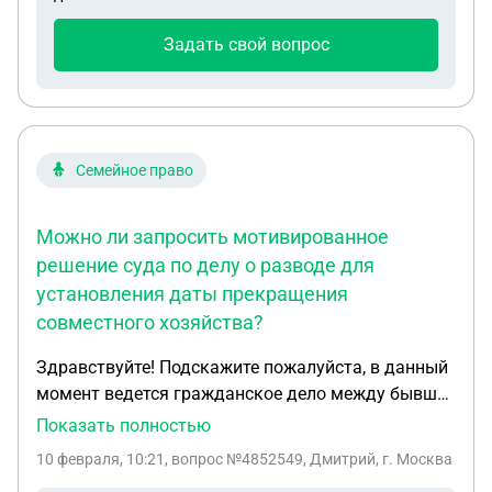
сожалению не помню точно гос номер и дату
выпуска, это необходимо указывать в иске. Что
Задать свой вопрос
делать?
Семейное право
Можно ли запросить мотивированное
решение суда по делу о разводе для
установления даты прекращения
совместного хозяйства?
Здравствуйте! Подскажите пожалуйста, в данный
момент ведется гражданское дело между бывшей
супругой по поводу долговой расписке. Я истец в
Показать полностью
данном деле, но она подала встречный иск по
10 февраля, 10:21
, вопрос №4852549, Дмитрий, г. Москва
поводу раздела имущества, хотя в период