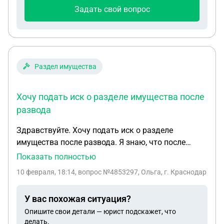
Задать свой вопрос
Раздел имущества
Хочу подать иск о разделе имущества после
развода
Здравствуйте. Хочу подать иск о разделе
имущества после развода. Я знаю, что после
развода можно подать иск в течении 3 лет.
Показать полностью
Отношения прекращены почти 4 года. Но сам
10 февраля, 18:14
, вопрос №4853297, Ольга, г. Краснодар
развод состоялся чуть более года назад. Можно
ли подать иск? И второй вопрос. Подать хочу на
У вас похожая ситуация?
машину, которую муж продал после развода, то
Опишите свои детали — юрист подскажет, что
есть на компенсацию суммы от продажи, к
делать.