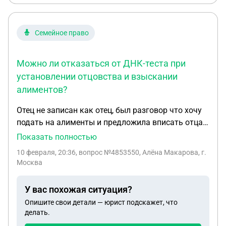
Семейное право
Можно ли отказаться от ДНК-теста при
установлении отцовства и взыскании
алиментов?
Отец не записан как отец, был разговор что хочу
подать на алименты и предложила вписать отца,
он сказал что хочет ДНК и дошло до того что он
Показать полностью
стал угрожать что хочет забрать ребенка хотя 3
10 февраля, 20:36
, вопрос №4853550, Алёна Макарова, г.
года он и не интересовался им. Могу ли я
Москва
отказаться от ДНК. Был подан иск на меня (мать)
и какие нюансы ждут меня ?
У вас похожая ситуация?
Опишите свои детали — юрист подскажет, что
делать.