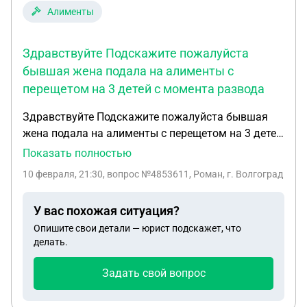
Алименты
Здравствуйте Подскажите пожалуйста
бывшая жена подала на алименты с
перещетом на 3 детей с момента развода
Здравствуйте Подскажите пожалуйста бывшая
жена подала на алименты с перещетом на 3 детей
с момента развода развелись мы в 2022 году но
Показать полностью
год еще совместно проживали по этой причине
10 февраля, 21:30
, вопрос №4853611, Роман, г. Волгоград
нет подтверждения что я выплачивал алименты
подала бывшая жена на алименты в декабре 2025
У вас похожая ситуация?
года после года проживания с ней я с 2023 года
Опишите свои детали — юрист подскажет, что
делал ей ежемесячные плотяжи так как мы с ней
делать.
договорились устно Имеет ли она право подавать
с перещетом если я ей платил алименты
Задать свой вопрос
участвовал в жизни детей.И как мне в этой
ситуации быть Меня зовут Роман спасибо