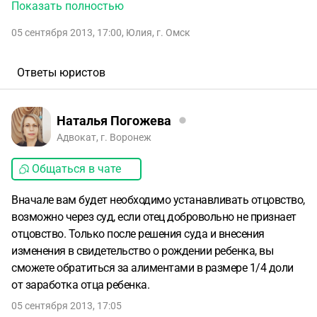
сели поговорили решили будем рожать. Я естественно
Показать полностью
счастливая была. Потом проходит две недели он
05 сентября 2013, 17:00
,
Юлия
,
г. Омск
приезжает со своей мамой к моим родителям и его мама
говорит, что им этот ребенок не нужен , начинают просить
моих родителей уговорить меня сделать аборт. В итоге
Ответы юристов
они при моих родителях меня бросает и отказывается от
ребенка. Мы с ним не были зарегистрированы в
официальном браке. И вот в чем мой вопрос , скажите
Наталья Погожева
пожалуйста на что может в этом случае претендовать
Адвокат, г. Воронеж
мой ребенок ? И какие документы если подавать в суд на
Общаться в чате
алименты нужно будет собирать????
Вначале вам будет необходимо устанавливать отцовство,
возможно через суд, если отец добровольно не признает
отцовство. Только после решения суда и внесения
изменения в свидетельство о рождении ребенка, вы
сможете обратиться за алиментами в размере 1/4 доли
от заработка отца ребенка.
05 сентября 2013, 17:05