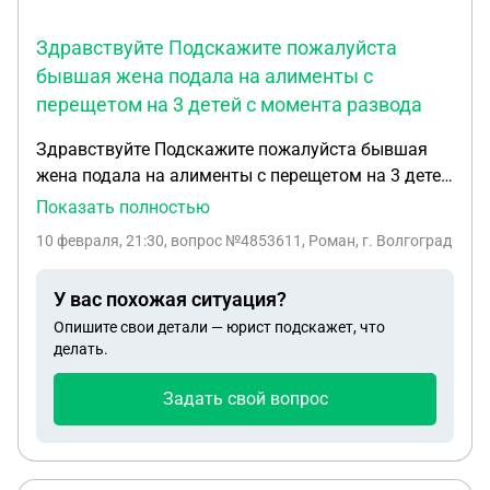
Здравствуйте Подскажите пожалуйста
бывшая жена подала на алименты с
перещетом на 3 детей с момента развода
Здравствуйте Подскажите пожалуйста бывшая
жена подала на алименты с перещетом на 3 детей
с момента развода развелись мы в 2022 году но
Показать полностью
год еще совместно проживали по этой причине
10 февраля, 21:30
, вопрос №4853611, Роман, г. Волгоград
нет подтверждения что я выплачивал алименты
подала бывшая жена на алименты в декабре 2025
У вас похожая ситуация?
года после года проживания с ней я с 2023 года
Опишите свои детали — юрист подскажет, что
делал ей ежемесячные плотяжи так как мы с ней
делать.
договорились устно Имеет ли она право подавать
с перещетом если я ей платил алименты
Задать свой вопрос
участвовал в жизни детей.И как мне в этой
ситуации быть Меня зовут Роман спасибо