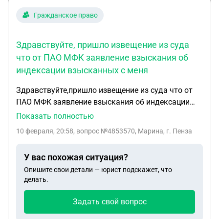
Гражданское право
Здравствуйте, пришло извещение из суда
что от ПАО МФК заявление взыскания об
индексации взысканных с меня
Здравствуйте,пришло извещение из суда что от
ПАО МФК заявление взыскания об индексации
взысканных с меня судом денежных сумм,просят
Показать полностью
предоставить контррасчет взыскиваемых по
10 февраля, 20:58
, вопрос №4853570, Марина, г. Пенза
индексации сумм,договор был от 21 г,взыскали в
25 г .сумма была 7 р. Оплатила 12 т.р,как можно
У вас похожая ситуация?
этого избежать или минимизировать
Опишите свои детали — юрист подскажет, что
делать.
Задать свой вопрос