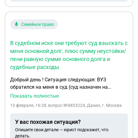
Семейное право
В судебном иске они требуют суд взыскать с
меня основной долг, плюс сумму неустойки/
пени равную сумме основного долга и
судебные расходы
Добрый день ! Ситуация следующая: ВУЗ
обратился на меня в суд (суд назначен на
16.02.2026) в связи с тем, что я не производил
Показать полностью
оплату обучения. Ни на одном занятие заочном я
10 февраля, 16:28
, вопрос №4853224, Данил, г. Москва
не появлялся, никаких знания не получал. С
ВУЗом мне удалось придти к мировому
У вас похожая ситуация?
соглашению, где они требуют с меня судебные
Опишите свои детали — юрист подскажет, что
расходы в виде госпошлины и почтовых расходов,
делать.