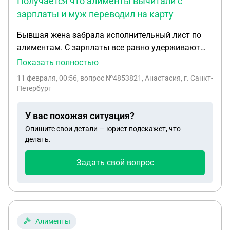
Получается что алименты вычитали с
зарплаты и муж переводил на карту
Бывшая жена забрала исполнительный лист по
алиментам. С зарплаты все равно удерживают
долг по алиментам и сами алименты. Муж
Показать полностью
военный. Как вернуть деньги ? Получается что
11 февраля, 00:56
, вопрос №4853821, Анастасия, г. Санкт-
алименты вычитали с зарплаты и муж переводил
Петербург
на карту.
У вас похожая ситуация?
Опишите свои детали — юрист подскажет, что
делать.
Задать свой вопрос
Алименты