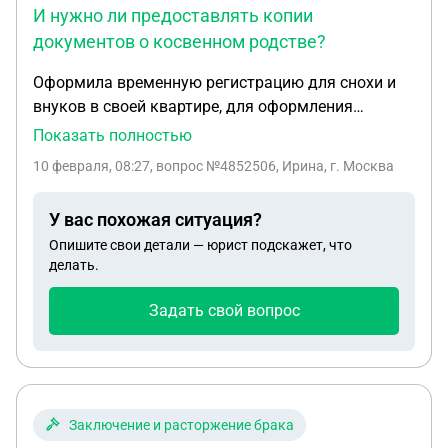
И нужно ли предоставлять копии
документов о косвенном родстве?
Оформила временную регистрацию для снохи и
внуков в своей квартире, для оформления
резидентского разрешения при оформлении
Показать полностью
договора найма, какую сумму следует прописать
10 февраля, 08:27
, вопрос №4852506, Ирина, г. Москва
в договоре. И нужно ли предоставлять копии
документов о косвенном родстве?
У вас похожая ситуация?
Опишите свои детали — юрист подскажет, что
делать.
Задать свой вопрос
Заключение и расторжение брака