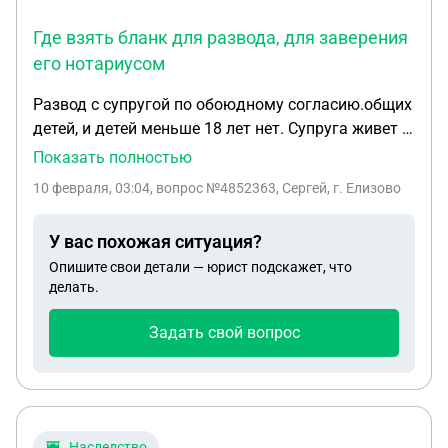
Где взять бланк для развода, для заверения
его нотариусом
Развод с супругой по обоюдному согласию.общих
детей, и детей меньше 18 лет нет. Супруга живет в
Крыму, муж- на Камчатке. Где взять бланк для
Показать полностью
развода, для заверения его нотариусом...или есть
10 февраля, 03:04
, вопрос №4852363, Сергей, г. Елизово
определенная форма в интернете, или идти в
ЗАГС.
У вас похожая ситуация?
Опишите свои детали — юрист подскажет, что
делать.
Задать свой вопрос
Наследство