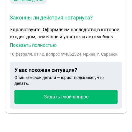
Законны ли действия нотариуса?
Здравствуйте. Оформляем наследство,в которое
входит дом, земельный участок и автомобиль.
Все документы нотариусу предоставлены.
Показать полностью
Нотариус через 10 дней,даёт ответ ,что
10 февраля, 01:40
, вопрос №4852324, Ирина, г. Саранск
наследники должны сами отвезти в ГИБДД
запрос от нотариуса на автомобиль,получить
У вас похожая ситуация?
оттуда ответ ,предоставить ответ из ГИБДД
Опишите свои детали — юрист подскажет, что
нотариусу. И только после этого он даст
делать.
свидетельство о праве на наследство. Законны ли
действия нотариуса?
Задать свой вопрос