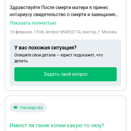
Здравствуйте После смерти матери я принес
нотариусу свидетельство о смерти и завещание
Нотариус сказал приходить через 6 месяцев Я
Показать полностью
пришел Нотариус сказал что я пропустил срок так
10 февраля, 13:06
, вопрос №4852774, виктор, г. Москва
как не писал заявление Но он не говорил что я
должен писать заявление
У вас похожая ситуация?
Опишите свои детали — юрист подскажет, что
делать.
Задать свой вопрос
Наследство
Имеют ли такие копии какую-то силу?