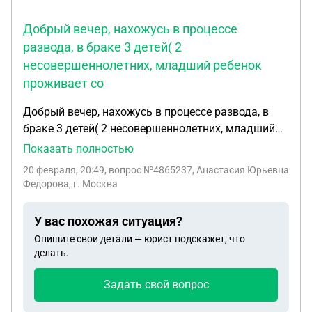
Добрый вечер, нахожусь в процессе
развода, в браке 3 детей( 2
несовершеннолетних, младший ребенок
проживает со
Добрый вечер, нахожусь в процессе развода, в
браке 3 детей( 2 несовершеннолетних, младший
ребенок проживает со мной, средняя дочь
Показать полностью
осталась с отцом, дочери через 4 месяца 18 лет),
20 февраля, 20:49
, вопрос №4865237, Анастасия Юрьевна
я подала иск в мировой суд на алименты только
Федорова, г. Москва
на младшую дочь. Муж не согласен с иском.
Может ли он отозвать иск, и куда снова подавать
У вас похожая ситуация?
документы на получение алиментов на младшего
Опишите свои детали — юрист подскажет, что
ребенка
делать.
Задать свой вопрос