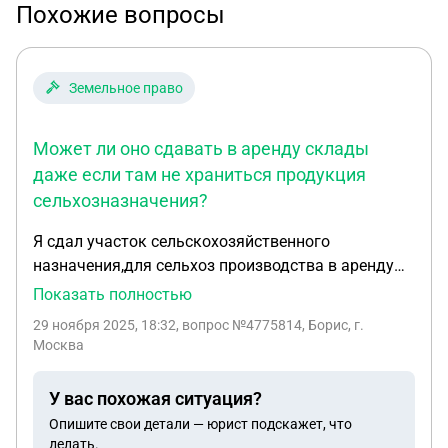
Похожие вопросы
Земельное право
Может ли оно сдавать в аренду склады
даже если там не храниться продукция
сельхозназначения?
Я сдал участок сельскохозяйственного
назначения,для сельхоз производства в аренду
ООО.ООО построило склад ,получило разрешение
Показать полностью
и сдало в эксплуатацию как положено.И сдает
29 ноября 2025, 18:32
, вопрос №4775814, Борис, г.
его в аренду временно ,пока строит второй склад
Москва
.Первый склад сдан в аренду для хранения
продукции не сельскохозяйственного назначения.
У вас похожая ситуация?
Нарушает ли ООО какие то законы ? Может ли
Опишите свои детали — юрист подскажет, что
оно сдавать в аренду склады даже если там не
делать.