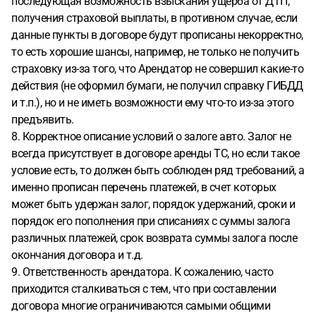
последующая возможность взыскания ущерба от ДТП,
получения страховой выплаты, в противном случае, если
данные пункты в договоре будут прописаны некорректно,
то есть хорошие шансы, например, не только не получить
страховку из-за того, что Арендатор не совершил какие-то
действия (не оформил бумаги, не получил справку ГИБДД
и т.п.), но и не иметь возможности ему что-то из-за этого
предъявить.
8. Корректное описание условий о залоге авто. Залог не
всегда присутствует в договоре аренды ТС, но если такое
условие есть, то должен быть соблюден ряд требований, а
именно прописан перечень платежей, в счет которых
может быть удержан залог, порядок удержаний, сроки и
порядок его пополнения при списаниях с суммы залога
различных платежей, срок возврата суммы залога после
окончания договора и т.д.
9. Ответственность арендатора. К сожалению, часто
приходится сталкиваться с тем, что при составлении
договора многие ограничиваются самыми общими