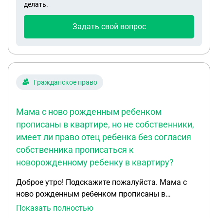
делать.
Задать свой вопрос
Гражданское право
Мама с ново рожденным ребенком
прописаны в квартире, но не собственники,
имеет ли право отец ребенка без согласия
собственника прописаться к
новорожденному ребенку в квартиру?
Доброе утро! Подскажите пожалуйста. Мама с
ново рожденным ребенком прописаны в
квартире, но не собственники, имеет ли право
Показать полностью
отец ребенка без согласия собственника