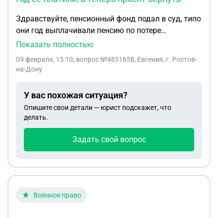
Здравствуйте, пенсионный фонд подал в суд, типо
они год выплачивали пенсию по потере
кормильца, а теперь я им должна её вернуть.
Показать полностью
Училась очно они её платили, потом перевелась
09 февраля, 15:10
, вопрос №4851658, Евгения, г. Ростов-
на заочное обучение и они ещё год её платили, а
на-Дону
теперь просят вернуть. Что делать?
У вас похожая ситуация?
Опишите свои детали — юрист подскажет, что
делать.
Задать свой вопрос
Военное право