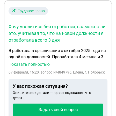
Трудовое право
Хочу уволиться без отработки, возможно ли
это, учитывая то, что на новой должности я
отработала всего 3 дня
Я работала в организации с октября 2025 года на
одной из должностей. Проработала 4 месяца и 3
февраля 2026 года я перевелась на другую
Показать полностью
должность (работа в отделе), совсем другая
07 февраля, 16:20
, вопрос №4849796, Елена, г. Ноябрьск
специфика работы. После отработки одной смены
(3 дня) я поняла, что не хочу оставаться на этой
У вас похожая ситуация?
работе, по причине того, что для меня это
Опишите свои детали — юрист подскажет, что
оказалось физически тяжелой работой. Хочу
делать.
уволиться без отработки, возможно ли это,
учитывая то, что на новой должности я
Задать свой вопрос
отработала всего 3 дня. Есть ли такое, что на при