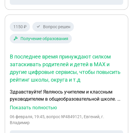
переходе на новую должность тоже имеется
испытательный срок, и можно, согласно этому,
уволиться без отработки 14 дней, а отработав 3
дня, как при испытательном сроке?
1150 ₽
Вопрос решен
Получение образования
В последнее время принуждают силком
затаскивать родителей и детей в MAX и
другие цифровые сервисы, чтобы повысить
рейтинг школы, округа и т.д
Здравствуйте! Являюсь учителем и классным
руководителем в общеобразовательной школе. В
последнее время принуждают силком
Показать полностью
затаскивать родителей и детей в MAX и другие
06 февраля, 19:45
, вопрос №4849121, Евгений, г.
цифровые сервисы, чтобы повысить рейтинг
Владимир
школы, округа и т.д. Естественно половина