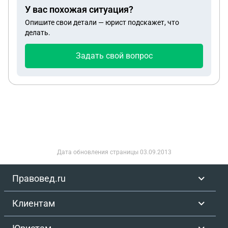
родителей отказывается. Администрация сегодня
У вас похожая ситуация?
издала следующий приказ (см. вложение).
Опишите свои детали — юрист подскажет, что
Правомерен ли он? Ведь согласно приказу
делать.
Минобразования № 779 от 6 ноября 2024 года,
учитель обязан вести только 5 документов
Задать свой вопрос
(пункты 1.2.1 - 1.2.5).
Дата обновления страницы
03.09.2013
Правовед.ru
Клиентам