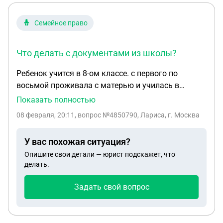
Семейное право
Что делать с документами из школы?
Ребенок учится в 8-ом классе. с первого по
восьмой проживала с матерью и училась в
Челябинске. Приехал отец и уговорил дочь ухать
Показать полностью
в другой город и продолжить учится и жить в
08 февраля, 20:11
, вопрос №4850790, Лариса, г. Москва
другом городе с отцом. Мы в разводе. Я дала
согласия с учетом того, что если дочь захочет
У вас похожая ситуация?
вернуться отец не будет препятствовать. В
Опишите свои детали — юрист подскажет, что
настоящее время дочь захотела вернутся к
делать.
матери, отец не пускает. У меня нет возможности
лететь в другой город за ней, я готова оплатить
Задать свой вопрос
перелет. Что делать с документами из школы?
Как забрать их?