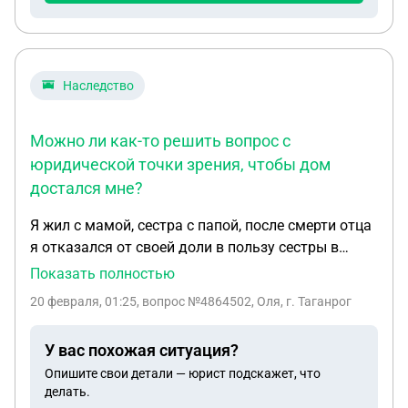
Наследство
Можно ли как-то решить вопрос с
юридической точки зрения, чтобы дом
достался мне?
Я жил с мамой, сестра с папой, после смерти отца
я отказался от своей доли в пользу сестры в
отцовском доме, теперь умерла мать, а сестра не
Показать полностью
отказывается, хочет вступить в наследство.
20 февраля, 01:25
, вопрос №4864502, Оля, г. Таганрог
Можно ли как-то решить вопрос с юридической
точки зрения, чтобы дом достался мне? У меня
У вас похожая ситуация?
сын 1 группы инвалид.
Опишите свои детали — юрист подскажет, что
делать.