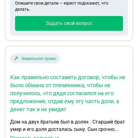
Опишите свои детали — юрист подскажет, что
ему расписка. С учётом того, что деньги ,
делать.
указанные в данной расписке, он не выплатил.
Задать свой вопрос
Земельное право
Как правильно составить договор, чтобы не
было обмана от племянника, чтобы не
получилось, что дядя согласился на его
предложение, отдав ему эту часть доли, а
денег так и не увидит
Дом на двух братьев был в долях . Старший брат
умер и его доля досталась сыну. Сын срочно
хочет продать. Но на его границе находиться