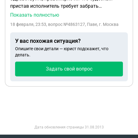
пристав исполнитель требует забрать
исполнительный лист и прекратить
Показать полностью
исполнительное производство в связи с тем что
18 февраля, 23:53
, вопрос №4863127, Паве, г. Москва
алиментчик признан судом безвестно
отсутствующим
У вас похожая ситуация?
Опишите свои детали — юрист подскажет, что
делать.
Задать свой вопрос
Дата обновления страницы
31.08.2013