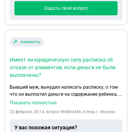
Задать свой вопрос
Алименты
Имеет ли юридическую силу расписка об
отказе от алиментов, если деньги не были
выплачены?
Бывший муж, вынудил написать расписку, о том
что он выплатил деньги на содержание ребенка, и
то что я до ее совершеннолетия не имею
Показать полностью
претензий по алиментам. Вынудил забрать от
20 февраля, 00:14
, вопрос №4864456, Елена, г. Москва
приставов исполнительный лист по алиментам.
Вопрос. Если я вновь верну исполнительный лист
У вас похожая ситуация?
к приставам, имеет ли юридическую силу данная