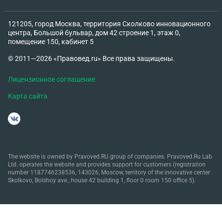
121205, город Москва, территория Сколково инновационного
центра, Большой бульвар, дом 42 строение 1, этаж 0,
помещение 150, кабинет 5
© 2011—2026 «Правовед.ru» Все права защищены.
Лицензионное соглашение
Карта сайта
The website is owned by Pravoved.RU group of companies. Pravoved.Ru Lab
Ltd. operates the website and provides support for customers (registration
number 1187746238536, 143026, Moscow, territory of the innovative center
Skolkovo, Bolshoy ave., house 42 building 1, floor 0 room 150 office 5).