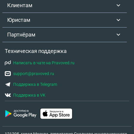
организациям и никогда не было претензий,
Клиентам
коробки закрепил на совесть, он утверждает, что
их залило дождем я не знаю как это могло
Юристам
произойти, я их больше не видел. Но коробки все
были его. в иске от меня требует полной
Партнёрам
компенсации, там все написано.
Техническая поддержка
Написать в чате на Pravoved.ru
support@pravoved.ru
Поддержка в Telegram
Поддержка в VK