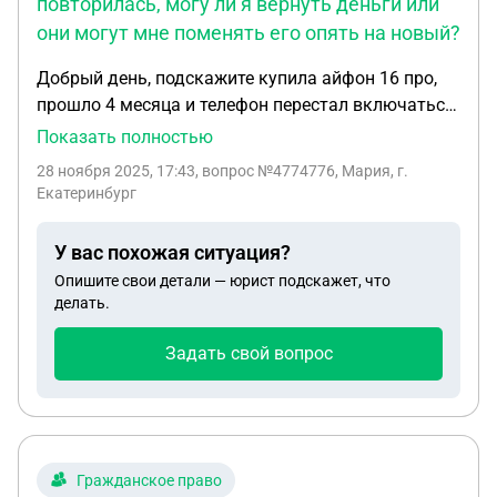
повторилась, могу ли я вернуть деньги или
они могут мне поменять его опять на новый?
Добрый день, подскажите купила айфон 16 про,
прошло 4 месяца и телефон перестал включаться
и заряжаться. мне сказали заводской брак и
Показать полностью
поменяли на новый, прошло 5 месяцев и история
28 ноября 2025, 17:43
, вопрос №4774776, Мария, г.
повторилась, могу ли я вернуть деньги или они
Екатеринбург
могут мне поменять его опять на новый?
гарантийный срок еще не вышел (1 год)
У вас похожая ситуация?
Опишите свои детали — юрист подскажет, что
делать.
Задать свой вопрос
Гражданское право