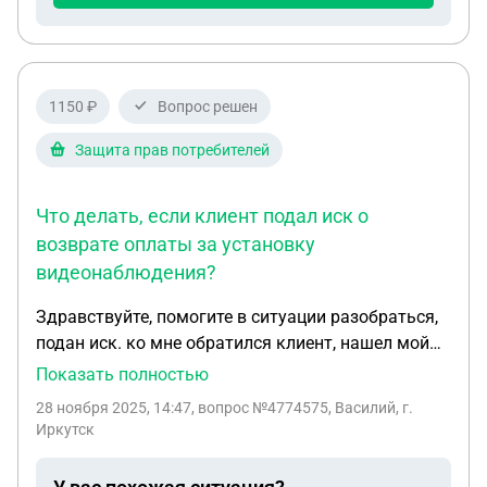
1150 ₽
Вопрос решен
Защита прав потребителей
Что делать, если клиент подал иск о
возврате оплаты за установку
видеонаблюдения?
Здравствуйте, помогите в ситуации разобраться,
подан иск. ко мне обратился клиент, нашел мой
телефон в интернете с просьбой установить
Показать полностью
готовую систему видеонаблюдения Айсон Ison. По
28 ноября 2025, 14:47
, вопрос №4774575, Василий, г.
телефону сообщил, что ранее обращался к другим
Иркутск
подрядчикам с такой просьбой, но предложили
установить за 50 тыс рублей, для него это дорого,