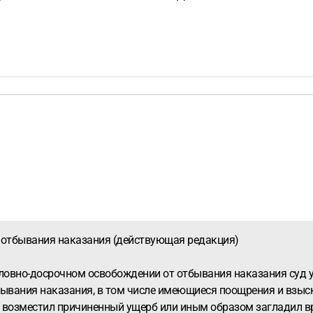
т отбывания наказания (действующая редакция)
словно-досрочном освобождении от отбывания наказания суд у
отбывания наказания, в том числе имеющиеся поощрения и взы
 возместил причиненный ущерб или иным образом загладил вре