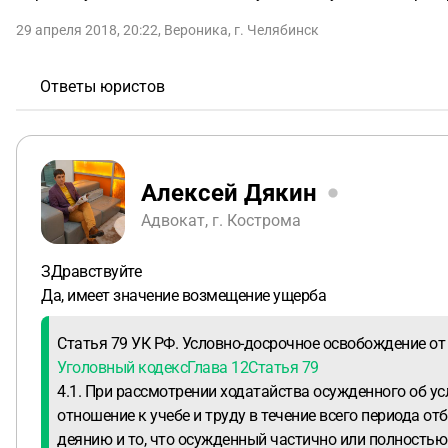
29 апреля 2018, 20:22
,
Вероника
,
г. Челябинск
Ответы юристов
Алексей Дякин
Адвокат, г. Кострома
ЗДравствуйте
Да, имеет значение возмещение ущерба
Статья 79 УК РФ. Условно-досрочное освобождение о
Уголовный кодекс
Глава 12
Статья 79
4.1. При рассмотрении ходатайства осужденного об у
отношение к учебе и труду в течение всего периода 
деянию и то, что осужденный частично или полностью