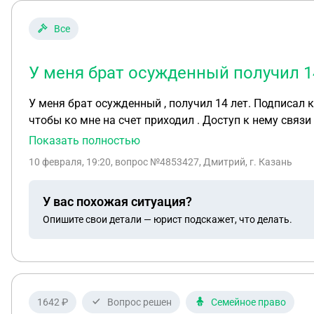
Все
У меня брат осужденный получил 1
У меня брат осужденный , получил 14 лет. Подписал к
чтобы ко мне на счет приходил . Доступ к нему связи нет. Или у него открыта счет ? Может ли он при подписания контракта написать на другого человека счета
?
Показать полностью
10 февраля, 19:20
, вопрос №4853427, Дмитрий, г. Казань
У вас похожая ситуация?
Опишите свои детали — юрист подскажет, что делать.
1642 ₽
Вопрос решен
Семейное право