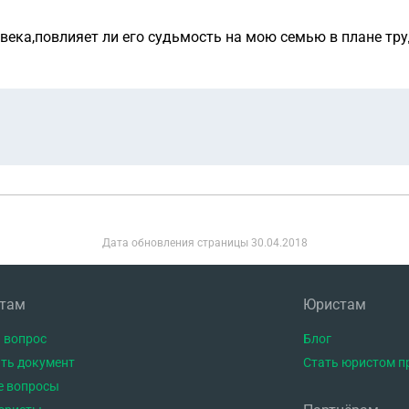
века,повлияет ли его судьмость на мою семью в плане тр
Дата обновления страницы
30.04.2018
нтам
Юристам
 вопрос
Блог
ть документ
Стать юристом п
е вопросы