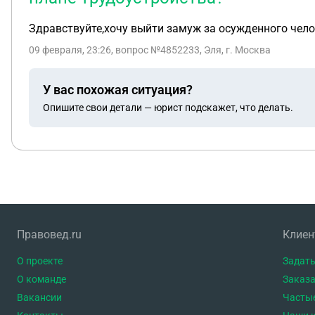
Здравствуйте,хочу выйти замуж за осужденного чело
09 февраля, 23:26
, вопрос №4852233, Эля, г. Москва
У вас похожая ситуация?
Опишите свои детали — юрист подскажет, что делать.
Правовед.ru
Клие
О проекте
Задать
О команде
Заказа
Вакансии
Часты