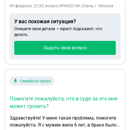
каждому, двое детей совершенно летние, сыну 10
спасибо за ответ.
09 февраля, 22:30
, вопрос №4852186, Елена, г. Москва
лет. Бывший муж нас выжил из квартиры, мы
снимаем, хотим продать квартиру, он
У вас похожая ситуация?
препятствует, решили продать свои доли: мои и
Опишите свои детали — юрист подскажет, что
троих детей. Как это сделать
делать.
Задать свой вопрос
Семейное право
Помогите пожалуйста, что в суде за это мне
может грозить?
Здравствуйте! У меня такая проблема, помогите
пожалуйста. Я с мужем жила 6 лет, в браке было