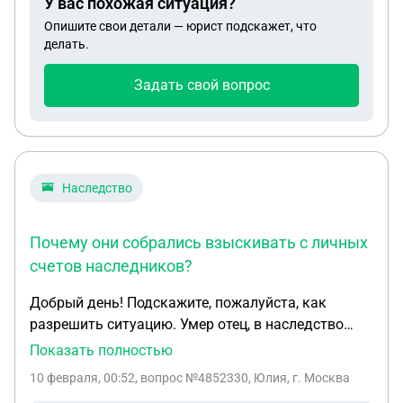
У вас похожая ситуация?
Опишите свои детали — юрист подскажет, что
делать.
Задать свой вопрос
Наследство
Почему они собрались взыскивать с личных
счетов наследников?
Добрый день! Подскажите, пожалуйста, как
разрешить ситуацию. Умер отец, в наследство
вступили его мать и сын. На наследников подали
Показать полностью
в суд по поводу взыскания долгов умершего. В
10 февраля, 00:52
, вопрос №4852330, Юлия, г. Москва
наследство перешла только доля в квартире,