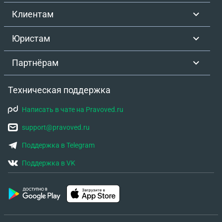
ребёнок бвшего мужа. Что мне грозит за это если
Клиентам
бывший муж подаст за это на меня в суд? Вот в
такой непростой ситуации я оказалась. Помогите
Юристам
пожалуйста, что в суде за это мне может грозить?
За ранее спасибо
Партнёрам
Техническая поддержка
Написать в чате на Pravoved.ru
support@pravoved.ru
Поддержка в Telegram
Поддержка в VK