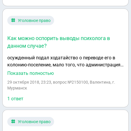
Уголовное право
Как можно оспорить выводы психолога в
данном случае?
осужденный подал ходатайство о переводе его в
колонию-поселение, мало того, что администрация
не поддерживает, так еще и психолог посчитал
Показать полностью
перевод преждевременным, понятно, что он
29 октября 2018, 23:23
, вопрос №2150100, Валентина, г.
зависим от администрации и не напишет никогда
Мурманск
что-то против мнения администрации, но можно ли
1 ответ
как-то в суде этот момент обойти либо просить
показать результаты тестов независимым
психологам?
Уголовное право