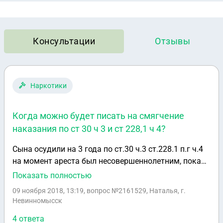
Консультации
Отзывы
Наркотики
Когда можно будет писать на смягчение
наказания по ст 30 ч 3 и ст 228,1 ч 4?
Сына осудили на 3 года по ст.30 ч.3 ст.228.1 п.г ч.4
на момент ареста был несовершеннолетним, пока
было следствие исполнилось 18 лет, находится в
Показать полностью
калории общего режима, когда можно писать на
09 ноября 2018, 13:19
, вопрос №2161529, Наталья, г.
смягчение?
Невинномысск
4 ответа