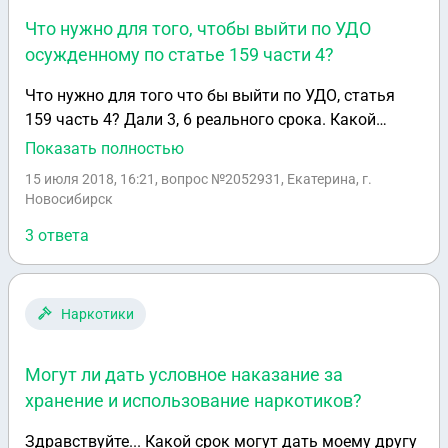
Что нужно для того, чтобы выйти по УДО
осужденному по статье 159 части 4?
Что нужно для того что бы выйти по УДО, статья
159 часть 4? Дали 3, 6 реального срока. Какой
требуется пакет документов? И будет ли разница в
Показать полностью
необходимом пакете документов в зависимости от
15 июля 2018, 16:21
, вопрос №2052931, Екатерина, г.
региона?
Новосибирск
3 ответа
Наркотики
Могут ли дать условное наказание за
хранение и использование наркотиков?
Здравствуйте... Какой срок могут дать моему другу