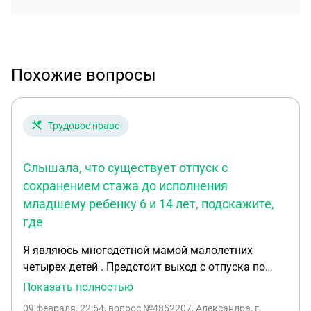
Похожие вопросы
Трудовое право
Слышала, что существует отпуск с
сохранением стажа до исполнения
младшему ребенку 6 и 14 лет, подскажите,
где
Я являюсь многодетной мамой малолетних
четырех детей . Предстоит выход с отпуска по
уходу, и встал вопрос . Слышала ,что существует
Показать полностью
отпуск с сохранением стажа до исполнения
09 февраля, 22:54
, вопрос №4852207, Александра, г.