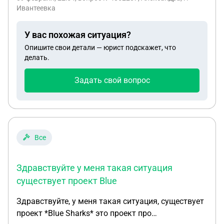
младшему ребенку 6 и 14 лет , подскажите , где
Ивантеевка
возможно узнать данное постановление ,как
правильно описать начальству на работе желание
У вас похожая ситуация?
на такой отпуск ?
Опишите свои детали — юрист подскажет, что
делать.
Задать свой вопрос
Все
Здравствуйте у меня такая ситуация
существует проект Blue
Здравствуйте, у меня такая ситуация, существует
проект *Blue Sharks* это проект про