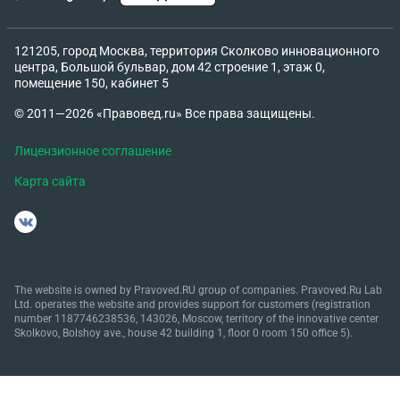
121205, город Москва, территория Сколково инновационного
центра, Большой бульвар, дом 42 строение 1, этаж 0,
помещение 150, кабинет 5
© 2011—2026 «Правовед.ru» Все права защищены.
Лицензионное соглашение
Карта сайта
The website is owned by Pravoved.RU group of companies. Pravoved.Ru Lab
Ltd. operates the website and provides support for customers (registration
number 1187746238536, 143026, Moscow, territory of the innovative center
Skolkovo, Bolshoy ave., house 42 building 1, floor 0 room 150 office 5).