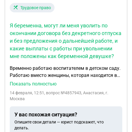
Трудовое право
Я беременна, могут ли меня уволить по
окончании договора без декретного отпуска
и без предложения о дальнейшей работе, и
какие выплаты с работы при увольнении
мне положены как беременной девушке?
Временно работаю воспитателем в детском саду.
Работаю вместо женщины, которая находится в
декретном отпуске. В мае женщина выходит из
Показать полностью
дискретного отпуска, а это значит, что я остаюсь
14 февраля, 12:51
, вопрос №4857943, Анастасия, г.
без работы. Я беременна, могут ли меня уволить
Москва
по окончании договора без декретного отпуска и
без предложения о дальнейшей работе, и какие
У вас похожая ситуация?
выплаты с работы при увольнении мне положены
Опишите свои детали — юрист подскажет, что
как беременной девушке? Трудовой договор
делать.
прикрепила