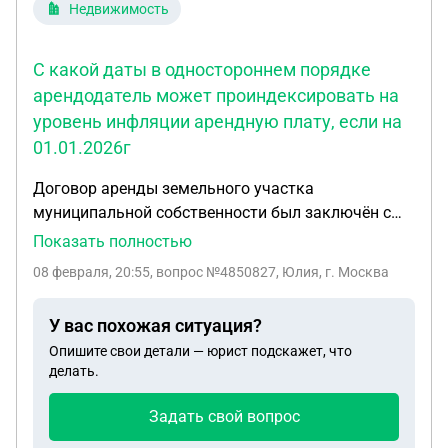
Недвижимость
С какой даты в одностороннем порядке
арендодатель может проиндексировать на
уровень инфляции арендную плату, если на
01.01.2026г
Договор аренды земельного участка
муниципальной собственности был заключён с
01.03.2025г. Вопрос. С какой даты в
Показать полностью
одностороннем порядке арендодатель может
08 февраля, 20:55
, вопрос №4850827, Юлия, г. Москва
проиндексировать на уровень инфляции
арендную плату, если на 01.01.2026г. договор
У вас похожая ситуация?
действует 10 месяцев.
Опишите свои детали — юрист подскажет, что
делать.
Задать свой вопрос