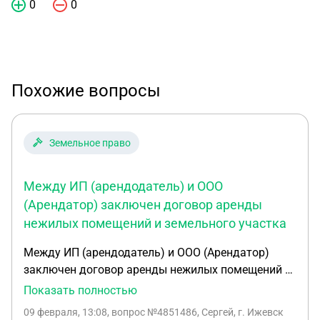
0
0
Похожие вопросы
Земельное право
Между ИП (арендодатель) и ООО
(Арендатор) заключен договор аренды
нежилых помещений и земельного участка
Между ИП (арендодатель) и ООО (Арендатор)
заключен договор аренды нежилых помещений и
земельного участка. В феврале стороны пришли к
Показать полностью
соглашению об уменьшении арендуемых
09 февраля, 13:08
, вопрос №4851486, Сергей, г. Ижевск