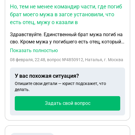
Но, тем не менее командир части, где погиб
брат моего мужа в загсе установили, что
есть отец, мужу о казали в
Здравствуйте. Единственный брат мужа погиб на
сво. Кроме мужа у погибшего есть отец, который
развелся с мамой , когда им были по 4 года и с
Показать полностью
тех пор общения никакого нет. Но, тем не менее
08 февраля, 22:48
, вопрос №4850912, Наталья, г. Москва
командир части, где погиб брат моего мужа в
загсе установили, что есть отец, мужу о казали в
У вас похожая ситуация?
каких либо выплатах, хотя муж все время
Опишите свои детали — юрист подскажет, что
оплачивал долги по общей квартире, в которой
делать.
проживал брат, а отец вообще не учавствовал в
судьбе никак, сказал, что выплаты положены
Задать свой вопрос
только отцу. Как в этом случае быть? Не
справедливо это все как то.