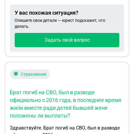
помещений (отказались от земельного участка и
части нежилых помещений, но увеличили
У вас похожая ситуация?
офисные помещения, то есть добавили те,
Опишите свои детали — юрист подскажет, что
которых ранее не было в договоре). Этим же
делать.
дополнительным соглашением согласовали
новый размер арендной платы. Ранее размер
Задать свой вопрос
арендной платы был определен в виде единой
твердой денежной суммы за все объекты аренды.
Арендатор возвратил выбившие объекты аренды
несвоевременно, вопрос как посчитать
задолженность?
Страхование
Брат погиб на СВО, был в разводе
официально с 2016 года, в последнее время
жили вместе ради детей бывшей жене
положены ли выплаты?
Здравствуйте. Брат погиб на СВО, был в разводе