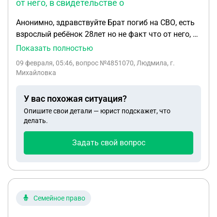
от него, в свидетельстве о
Анонимно, здравствуйте Брат погиб на СВО, есть
взрослый ребёнок 28лет но не факт что от него, в
свидетельстве о рождении отцом записан другой
Показать полностью
человек с рождения, может ли ребёнок поменять
09 февраля, 05:46
, вопрос №4851070, Людмила, г.
запись об отцовстве и претендовать на выплаты
Михайловка
по гибели, ведь на лицо корыстный умысел
У вас похожая ситуация?
Опишите свои детали — юрист подскажет, что
делать.
Задать свой вопрос
Семейное право