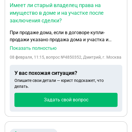
Имеет ли старый владелец права на
имущество в доме и на участке после
заключения сделки?
При продаже дома, если в договоре купли-
продажи указано продажа дома и участка и
сделка состоялась, кому принадлежит все
Показать полностью
имущество, которое находится в доме и на
08 февраля, 11:15
, вопрос №4850352, Дмитрий, г. Москва
участке? новому владельцу? имеет ли старый
владелец права на имущество в доме и на
У вас похожая ситуация?
участке после заключения сделки? На какие
Опишите свои детали — юрист подскажет, что
правовые акты можно сослаться для того, чтобы
делать.
ответить продавцу о том, что она более не имеет
право на имущество, находящееся в доме и на
Задать свой вопрос
участке, и дополнительно, подскажите
пожалуйста, в гараже на проданном участке
остался двигатель, на который у продавца
имеются документы о покупке, имею ли я право
оставить его себе? Сделка оформлена 24.11.2005