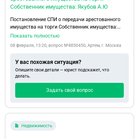
Собственник имущества: Якубов А.Ю
Постановление СПИ о передачи арестованного
имущества на торги Собственник имущества:
Якубов А.Ю Здравствуйте хочу купить авто
Показать полностью
https://xn----etbpba5admdlad.xn--p1ai/lot/6313801?
08 февраля, 13:20
, вопрос №4850450, Артем, г. Москва
ysclid=mldhc0q3yw637194700 Основание
реализации имущества: Поручение МТУ
У вас похожая ситуация?
Росимущества в Краснодарском крае и
Опишите свои детали — юрист подскажет, что
Республике Адыгея. Постановление СПИ о
делать.
передачи арестованного имущества на торги
Собственник имущества: Якубов А.Ю. Порядок
Задать свой вопрос
ознакомления с имуществом: Согласно условиям
извещения Обременения реализуемого
имущества: Обременение: залог, арест Условия
договора, заключаемого по результатам торгов
Вопрос если выиграю аукцион возможно будет
Недвижимость
снять ограничение на авто и поставить на учет на
себя