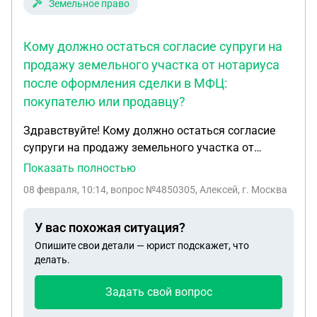
Земельное право
документы получены в первых числах декабря 25
года, двигатель начали требовать в начале
Кому должно остаться согласие супруги на
января 26 года.
продажу земельного участка от нотариуса
после оформления сделки в МФЦ:
покупателю или продавцу?
Здравствуйте! Кому должно остаться согласие
супруги на продажу земельного участка от
нотариуса после оформления сделки в МФЦ:
Показать полностью
покупателю или продавцу? Покупатель
08 февраля, 10:14
, вопрос №4850305, Алексей, г. Москва
настаивает отдать ему. Но там много
конфиденциальной информации. Как быть?
У вас похожая ситуация?
Опишите свои детали — юрист подскажет, что
делать.
Задать свой вопрос