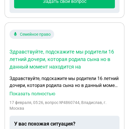
Задать свой вопрос
Семейное право
Здравствуйте, подскажите мы родители 16
летний дочери, которая родила сына но в
данный момент находится на
Здравствуйте, подскажите мы родители 16 летний
дочери, которая родила сына но в данный момент
находится на лечении из за вредных привычек,
Показать полностью
занимается сыном она не хочет.Подскажите
17 февраля, 05:26
, вопрос №4860744, Владислав, г.
можем ли мы как бабушка с дедушкой
Москва
заниматься воспитанием внука так как наша
дочь перед помещением в рехаб сделала
У вас похожая ситуация?
нотариальную доверенность на право бабушки