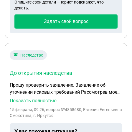
Опишите свои детали — юрист подскажет, что
представлять интересы внука и можем ли мы не
делать.
оформлять временную опеку? Спасибо
Задать свой вопрос
Наследство
До открытия наследства
Прошу проверить заявление. Заявление об
уточнении исковых требований Рассмотрев мое
исковое заявление и выслушав мою позицию на
Показать полностью
предварительном заседании, суд обратил
15 февраля, 09:26
, вопрос №4858680, Евгения Евгеньевна
внимание на юридическую ошибку в исходной
Смокотина, г. Иркутск
формулировке требований. Изначально я заявила
требование о признании Леоненко О.Ф.
У вас похожая ситуация?