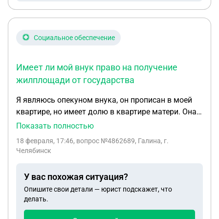
Социальное обеспечение
Имеет ли мой внук право на получение
жилплощади от государства
Я являюсь опекуном внука, он прописан в моей
квартире, но имеет долю в квартире матери. Она
ограничена в правах, но восстанавливаться не
Показать полностью
может. Имеет ли мой внук право на получение
18 февраля, 17:46
, вопрос №4862689, Галина, г.
жилплощади от государства.
Челябинск
У вас похожая ситуация?
Опишите свои детали — юрист подскажет, что
делать.