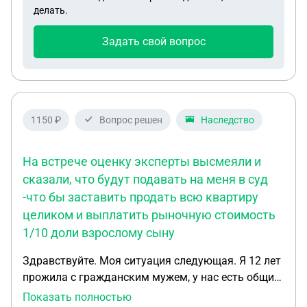
В целях мирного и законного решения вопроса о
делать.
реальном разделе нашего общего имущества, я в
принципе согласна с данным предложением. Для
Задать свой вопрос
того чтобы раздел был технически возможным,
юридически правильным и безопасным,
необходимо выполнить перепланировку дома с
соблюдением всех действующих норм. В
частности, ключевым и необходимым
1150 ₽
Вопрос решен
Наследство
мероприятием для раздела дома является
возведение капитальной стены на чердачном
На встрече оценку эксперты высмеяли и
помещении мансардной крыши, которая будет
сказали, что будут подавать на меня в суд
отделять Вашу долю от моей. Данная стена
-что бы заставить продать всю квартиру
должна быть построена с соблюдением
целиком и выплатить рыночную стоимость
следующих обязательных требований: Стена
1/10 доли взрослому сыну
должна быть капитальной, то есть обеспечивать
структурную независимость образованных
Здравствуйте. Моя ситуация следующая. Я 12 лет
помещений. Конструкция стены и применяемые
прожила с гражданским мужем, у нас есть общий
материалы должны соответствовать
ребенок. Муж скоропостижно скончался. Оставил
Показать полностью
противопожарным нормам, обеспечивая