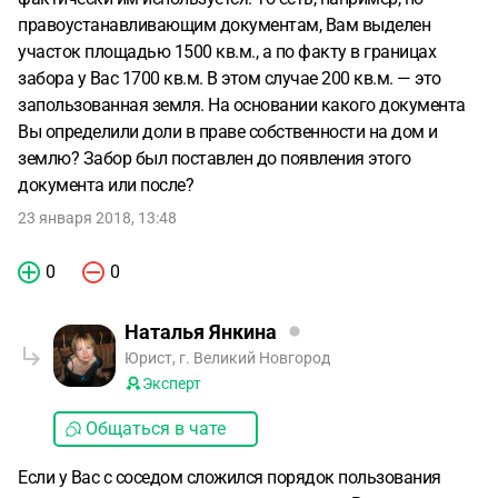
забор и мы так живём уже достаточно давно?
правоустанавливающим документам, Вам выделен
участок площадью 1500 кв.м., а по факту в границах
забора у Вас 1700 кв.м. В этом случае 200 кв.м. — это
запользованная земля. На основании какого документа
Вы определили доли в праве собственности на дом и
землю? Забор был поставлен до появления этого
документа или после?
23 января 2018, 13:48
0
0
Наталья Янкина
Юрист, г. Великий Новгород
Эксперт
Общаться в чате
Если у Вас с соседом сложился порядок пользования