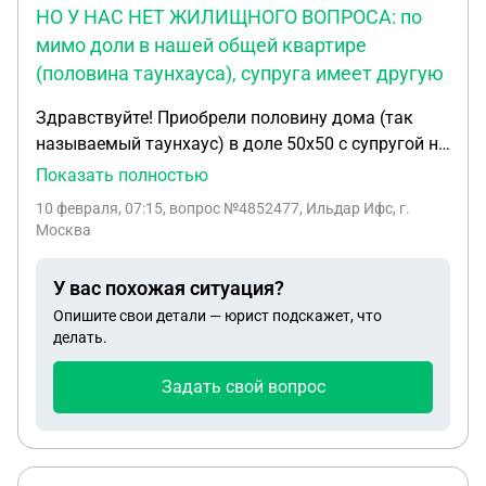
НО У НАС НЕТ ЖИЛИЩНОГО ВОПРОСА: по
мимо доли в нашей общей квартире
(половина таунхауса), супруга имеет другую
Здравствуйте! Приобрели половину дома (так
называемый таунхаус) в доле 50х50 с супругой не
браке (брак нами не был зарегистрирован.
Показать полностью
Родилась дочь и проживал пасынок, все мы не
10 февраля, 07:15
, вопрос №4852477, Ильдар Ифс, г.
прописаны на этой жилплощади. Мной
Москва
произведён ремонт в доме, в частности уложен
кафель на первом этаже и в санузлах на первом и
У вас похожая ситуация?
втором этаже. Там же установлены другие
Опишите свои детали — юрист подскажет, что
средства для пользования: раковина, мойка,
делать.
краны и т. д. В котельной и лоджии ремонта не
было. Однако супруга утверждает, что там она с
Задать свой вопрос
матерью "что-то" ремонтировала, в частности
заливала бетон и ложила кафель, будучи
беременная. В итоге лопнул фундамент под этими
помещениями и есть угроза их обвала. Сегодня