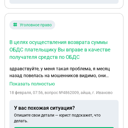
не надо с супруги требовать возврата ДС, а
именно с родственника супруги. Не пойму как к
этому подойти с точки зрения исковых
требований. Ни доверенность, ни каким либо
Уголовное право
иным обращом в возврате ДС супруга
участвовать не желает, кроме предоставлени
В целях осуществления возврата суммы
информации из банков о переводах.
ОБДС плательщику Вы вправе в качестве
получателя средств по ОБДС
здравствуйте, у меня такая проблема, я месяц
назад повелась на мошенников видимо, они
переводили мне деньги а я должна была их
Показать полностью
перевести другим людям, из за этого все мои
18 февраля, 07:56
, вопрос №4862009, айша, г. Иваново
карты ( сбер, альфа банк и тинькофф)
приостановили, щас мне пришло на почту что мои
У вас похожая ситуация?
данные занесли в центральный банк россии, я
Опишите свои детали — юрист подскажет, что
написала заявление и вот что прислали: 1. В
делать.
целях осуществления возврата суммы ОБДС