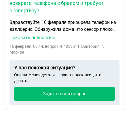
возврате телефона с браком и требует
экспертизу?
Здравствуйте, 10 февраля приобрела телефон на
валлберис. Обнаружила дома что сенсор плохо
срабатывает , приложения открываются через
Показать полностью
раз, сильно нагревается. Оформила возврат по
16 февраля, 07:14
, вопрос №4859511, Виктория, г.
браку, по итогу продавец отказал и настаивает на
Москва
проведение экпертизы. Экпертиза стоит в районе
18 тыс рублей и не факт что она будет в мою
У вас похожая ситуация?
сторону. Что можно сделать в данной ситуации?
Опишите свои детали — юрист подскажет, что
как потребовать возврата денег с продавца
делать.
телефона?
Задать свой вопрос