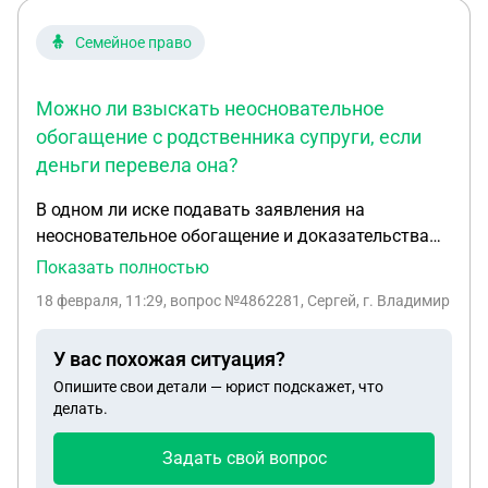
Семейное право
Можно ли взыскать неосновательное
обогащение с родственника супруги, если
деньги перевела она?
В одном ли иске подавать заявления на
неосновательное обогащение и доказательства
того, что человек передал деньги родственику
Показать полностью
мои. Ситуация такая, супруга перевела ДС
18 февраля, 11:29
, вопрос №4862281, Сергей, г. Владимир
родственнику, но учавствовать в возврате не
желает,портить отношение не хочет. Супруга не
У вас похожая ситуация?
работает и ДС на счетах не было,я переводил ей
Опишите свои детали — юрист подскажет, что
деньги. Или это два разных иска? С начала
делать.
подать иск о том что все ДС на счетах супруги
были мои. (И как в таком случае обозвать этот
Задать свой вопрос
иск и какие статьи это регулируют.) то есть мне