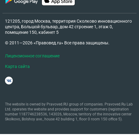
121205, город Москва, территория Сколково инновационного
центра, Большой бульвар, дом 42 строение 1, этаж 0,
помещение 150, кабинет 5
© 2011—2026 «Правовед.ru» Все права защищены.
Лицензионное соглашение
Карта сайта
The website is owned by Pravoved.RU group of companies. Pravoved.Ru Lab
Ltd. operates the website and provides support for customers (registration
number 1187746238536, 143026, Moscow, territory of the innovative center
Skolkovo, Bolshoy ave., house 42 building 1, floor 0 room 150 office 5).