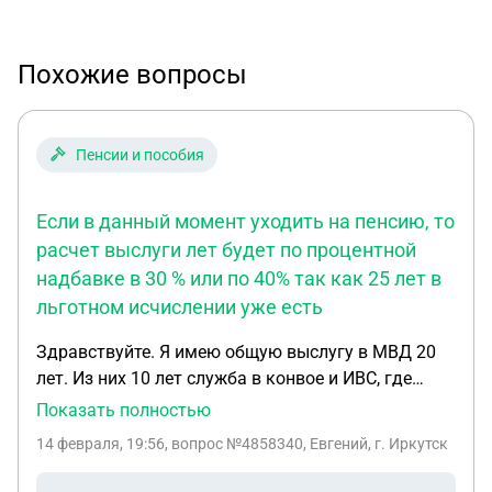
Похожие вопросы
Пенсии и пособия
Если в данный момент уходить на пенсию, то
расчет выслуги лет будет по процентной
надбавке в 30 % или по 40% так как 25 лет в
льготном исчислении уже есть
Здравствуйте. Я имею общую выслугу в МВД 20
лет. Из них 10 лет служба в конвое и ИВС, где
расчет идет год за полтора. Если в данный
Показать полностью
момент уходить на пенсию, то расчет выслуги лет
14 февраля, 19:56
, вопрос №4858340, Евгений, г. Иркутск
будет по процентной надбавке в 30 % или по 40%
так как 25 лет в льготном исчислении уже есть