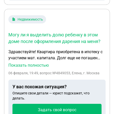
Недвижимость
Могу ли я выделить долю ребенку в этом
доме после оформления дарения на меня?
Здравствуйте! Квартира приобретена в ипотеку с
участием мат. капитала. Долг еще не погашен
(платим исправно, досрочно осталось меньше
Показать полностью
половины) Решили продать эту квартиру, закрыть
06 февраля, 19:49
, вопрос №4849053, Елена, г. Москва
ипотеку и выкупить долю в родительском доме -
он коттеджного типа на 6 изолированных квартир
У вас похожая ситуация?
моя сестра тоже уже выкупила в нем часть. По
Опишите свои детали — юрист подскажет, что
документам родители оформят это как дарение.
делать.
Могу ли я выделить долю ребенку в этом доме
после оформления дарения на меня? Опеке
Задать свой вопрос
готовы показать дом. Там у нас будет