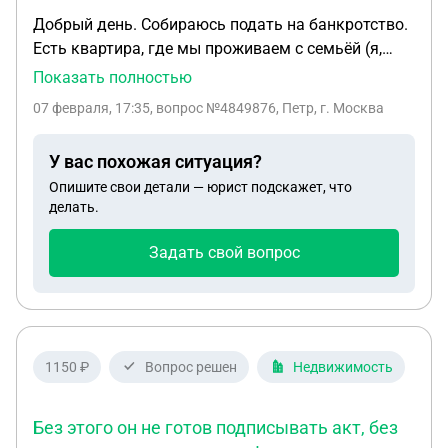
Добрый день. Собираюсь подать на банкротство.
Есть квартира, где мы проживаем с семьёй (я,
жена и совершенолетний сын) - совместная
Показать полностью
собственность с женой. У жены есть 1/3 доля в
07 февраля, 17:35
, вопрос №4849876, Петр, г. Москва
квартире родителей, полученная ей в период
брака по договору дарения от родителей. Будет
У вас похожая ситуация?
ли исключено это имущество(доля) из
Опишите свои детали — юрист подскажет, что
конкурсной массы, а квартира признаны
делать.
единственным жильём?
Задать свой вопрос
1150 ₽
Вопрос решен
Недвижимость
Без этого он не готов подписывать акт, без