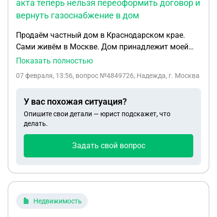
акта теперь нельзя переоформить договор и
вернуть газоснабжение в дом
Продаём частный дом в Краснодарском крае.
Сами живём в Москве. Дом принадлежит моей
матери (основание - договор дарения от покойной
Показать полностью
бабушки). В станице проводили работы по воде и
07 февраля, 13:56
, вопрос №4849726, Надежда, г. Москва
нескольких улицах случилась авария, каким то
рандомным образом и потому, что у нас никто не
У вас похожая ситуация?
проживает, газовая служба перекрыла нам газ.
Опишите свои детали — юрист подскажет, что
Теперь, чтобы его включить, необходимо
делать.
переделать договор обслуживания на нового
собственника, то есть на мою мать. Кроме
Задать свой вопрос
прочего, год назад, когда сломался котёл, его
поменяли и не оформили это как положено.
Сейчас, когда решили все это сделать, пожарники
при осмотре помещения отказался подписывать
акт, мотивиоуя отказ тем, что в доме все сделано
Недвижимость
не по схеме (котёл действительно по какой - то