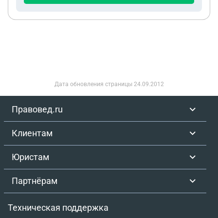
полноценная двухкомнатная квартира. В
собственности другой недвижимости у нас нет.
Хотим жить все рядом друг с другом
Дата обновления страницы
24.09.2012
Правовед.ru
Клиентам
Юристам
Партнёрам
Техническая поддержка