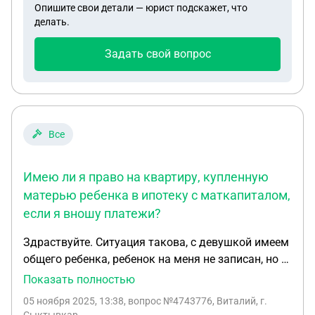
Опишите свои детали — юрист подскажет, что
когда мне пришла повестка
делать.
Задать свой вопрос
Все
Имею ли я право на квартиру, купленную
матерью ребенка в ипотеку с маткапиталом,
если я вношу платежи?
Здраствуйте. Ситуация такова, с девушкой имеем
общего ребенка, ребенок на меня не записан, но в
ближайшее время я собираюсь записать ребенка
Показать полностью
на себя с помощью суда. С девушкой не состоим
05 ноября 2025, 13:38
, вопрос №4743776, Виталий, г.
в браке и никогда не состояли. Девушка хочет