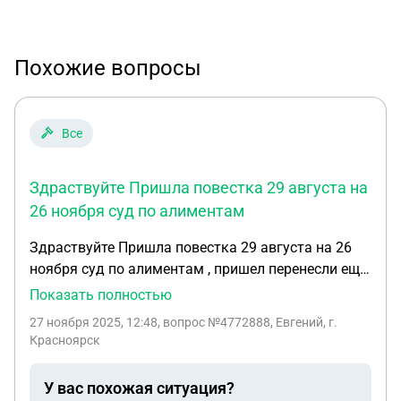
Похожие вопросы
Все
Здраствуйте Пришла повестка 29 августа на
26 ноября суд по алиментам
Здраствуйте Пришла повестка 29 августа на 26
ноября суд по алиментам , пришел перенесли еще
на два месяца . Узнаю на суде что подача
Показать полностью
заявления вообще с марта 25 числа , в повестке
27 ноября 2025, 12:48
, вопрос №4772888, Евгений, г.
два адреса первый вообще левый , они
Красноярск
отправляли на левый адрес повестку а потом на
мой как это вообще возможно что можно зделать
У вас похожая ситуация?
чтоб не платить задним числом а с момента