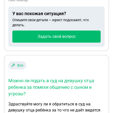
Сыктывкар
купить квартиру в ипотеку, используя
материнский капитал как первоначальный взнос
У вас похожая ситуация?
и говорит что часть ипотеки буду платить я.
Опишите свои детали — юрист подскажет, что
Часть ипотеки я платить не против. Но вот
делать.
возникает вопрос: Буду ли я иметь хоть какое то
право на эту квартиру, если там будет проживать
Задать свой вопрос
мой ребенок и я плачу за квартиру часть ипотеки?
Все
Можно ли подать в суд на девушку отца
ребенка за помехи общению с сыном и
угрозы?
Здраствуйте могу ли я обратиться в суд на
девушку отца ребёнка за то что не даёт видется