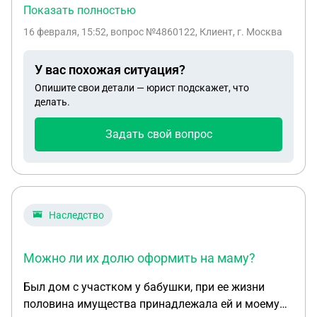
случае его смерти участок с домом перейдет
Показать полностью
обратно в собственность матери. Если муж
16 февраля, 15:52
, вопрос №4860122, Клиент, г. Москва
построит новый дом на этом участке , снеся
старый ветхий и умрет Кому достанется дом и
У вас похожая ситуация?
участок ? Текущие Родственники смерти : мать
Опишите свои детали — юрист подскажет, что
оформившая дарственную, единственная жена ,
делать.
ребенок (?)
Задать свой вопрос
Наследство
Можно ли их долю оформить на маму?
Был дом с участком у бабушки, при ее жизни
половина имущества принадлежала ей и моему