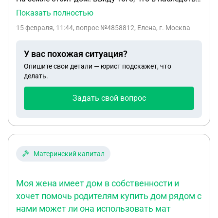
на тот земельный участок никто не вступал,
Показать полностью
администрация может оформить, как
15 февраля, 11:44
, вопрос №4858812, Елена, г. Москва
выморочное имущество. Но для этого им нужно
снести дом, для этого нужны деньги. На дом
У вас похожая ситуация?
техпаспорт БТИ делать не будет, так как он
Опишите свои детали — юрист подскажет, что
ветхий. Хочу сохранить этот дом, он принадлежал
делать.
двоюродному деду. Дед погиб в ВОВ в 1943, но
дом остался на дедушке. А земля на его жене.
Задать свой вопрос
Наследников у них нет. Дом подлежит ремонту,
осмотр произведен строителями, но в бти его
сделали ветхим, чтобы снести. Как сохранить дом
при выморачивании? Родство я не смогла
доказать в суде.
Материнский капитал
Моя жена имеет дом в собственности и
хочет помочь родителям купить дом рядом с
нами может ли она использовать мат