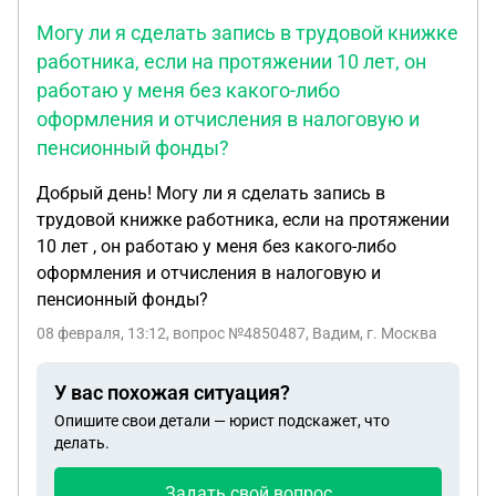
мальчишки . На что мне было сказано, что это же
Могу ли я сделать запись в трудовой книжке
не Леша угрожал , а якобы какой-то друг.
работника, если на протяжении 10 лет, он
Подскажите я могу написать заявление в
работаю у меня без какого-либо
полицию об угрозе жизни моему ребёнку?
оформления и отчисления в налоговую и
пенсионный фонды?
Добрый день! Могу ли я сделать запись в
трудовой книжке работника, если на протяжении
10 лет , он работаю у меня без какого-либо
оформления и отчисления в налоговую и
пенсионный фонды?
08 февраля, 13:12
, вопрос №4850487, Вадим, г. Москва
У вас похожая ситуация?
Опишите свои детали — юрист подскажет, что
делать.
Задать свой вопрос