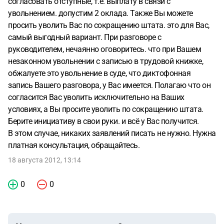
согласовать отступные, т.е. выплату в связи с
только самые плохие обо мне отзывы). Так же он
увольнением. допустим 2 оклада. Также Вы можете
оговорился, что я могу идти под сокращение, но
просить уволить Вас по сокращению штата. это для Вас,
рассчитывать на данный вариант не стоит, т.к. меня все
самый выгодный вариант. При разговоре с
равно "подловят" на опоздании, либо на чем-то другом.
руководителем, нечаянно оговоритесь. что при Вашем
Работать в дальнейшем в этой компании мне не
незаконном увольнении с записью в трудовой книжке,
представляется возможным из за указанного выше
обжалуете это увольнение в суде, что диктофонная
руководителя, однако распрощаться с ними я бы хотел по
запись Вашего разговора, у Вас имеется. Полагаю что он
возможности мирно, претензий по выплате заработной
согласится Вас уволить исключительно на Ваших
платы у меня пока нет.
Явных фактов, указывающих на
условиях, а Вы просите уволить по сокращению штата.
мою несостоятельность в коммерческом плане - нет. Есть
Берите инициативу в свои руки. и всё у Вас получится.
личная неприязнь начальника, а так же, как говорил
В этом случае, никаких заявлений писать не нужно. Нужна
ранее - факт начала развития вверенных мне проектов и
платная консультация, обращайтесь.
отсутствие дальнейшей во мне потребности. Ответ от
меня требуется как можно быстрее в следующий
18 августа 2012, 13:14
понедельник (20.08.12). Прошу вашего совета, как
поступить в данной ситуации.
0
0
С уважением,
Николай